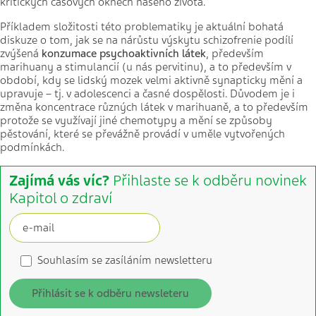
kritických časových oknech našeho života.
Příkladem složitosti této problematiky je aktuální bohatá
diskuze o tom, jak se na nárůstu výskytu schizofrenie podílí
zvýšená
konzumace psychoaktivních látek
, především
marihuany a stimulancií (u nás pervitinu), a to především v
období, kdy se lidský mozek velmi aktivně synapticky mění a
upravuje – tj. v adolescenci a časné dospělosti. Důvodem je i
změna koncentrace různých látek v marihuaně, a to především
protože se využívají jiné chemotypy a mění se způsoby
pěstování, které se převážně provádí v uměle vytvořených
podmínkách.
Zajímá vás víc?
Přihlaste se k odběru novinek
Kapitol o zdraví
Souhlasím se zasíláním newsletteru
Přihlásit se k odběru newsleteru