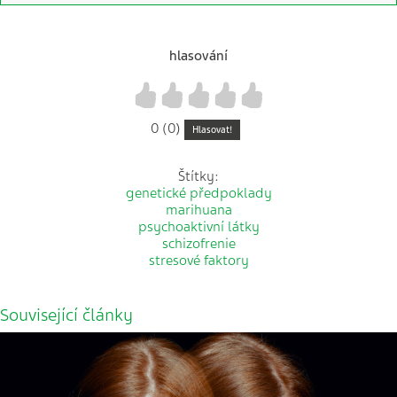
hlasování
1
2
3
4
5
0 (0)
Hlasovat!
Štítky:
genetické předpoklady
marihuana
psychoaktivní látky
schizofrenie
stresové faktory
Související články