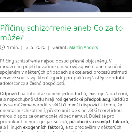
Příčiny schizofrenie aneb Co za to
může?
1 min. | 3. 5. 2020 | Garant:
Martin Anders
Příčiny schizofrenie nejsou dosud přesně objasněny. V
moderním pojetí hovoříme o neurovývojovém onemocnění
spojeném v některých případech s akcelerací procesů stárnutí
nervové soustavy, které typicky propuká nejčastěji v období
adolescence a časné dospělosti.
Odpověď na tuto otázku není jednoduchá, existuje řada teorií,
ale nepochybně vždy hrají roli
genetické předpoklady
. Každý z
nás se můžeme narodit s větší či menší dispozicí k tomu, že
onemocní schizofrenií, přesto ani lidé s největší teoretickou
mírou dispozice onemocnět vůbec nemusí. Důležité pro
propuknutí nemoci je, jak se zdá,
působení stresových faktorů
,
ale i jiných
exogenních faktorů
, a to především v některých