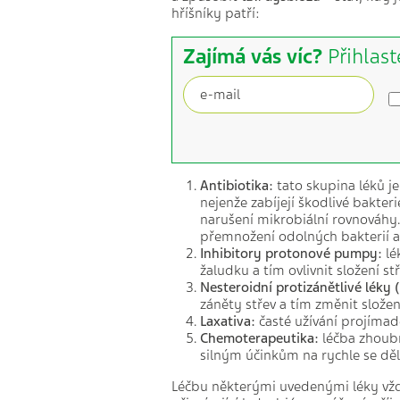
hříšníky patří:
Zajímá vás víc?
Přihlast
Antibiotika:
tato skupina léků je
nejenže zabíjejí škodlivé bakter
narušení mikrobiální rovnováhy
přemnožení odolných bakterií a
Inhibitory protonové pumpy:
lé
žaludku a tím ovlivnit složení s
Nesteroidní protizánětlivé léky 
záněty střev a tím změnit slože
Laxativa:
časté užívání projímad
Chemoterapeutika:
léčba zhoubn
silným účinkům na rychle se děl
Léčbu některými uvedenými léky vždy