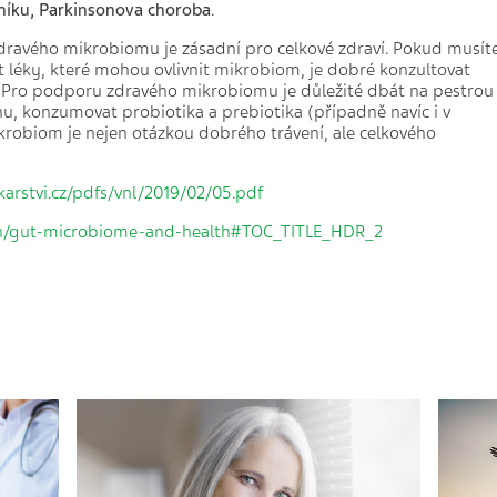
níku, Parkinsonova choroba
.
 zdravého mikrobiomu je zásadní pro celkové zdraví. Pokud musít
t léky, které mohou ovlivnit mikrobiom, je dobré konzultovat
. Pro podporu zdravého mikrobiomu je důležité dbát na pestrou
u, konzumovat probiotika a prebiotika (případně navíc i v
robiom je nejen otázkou dobrého trávení, ale celkového
karstvi.cz/pdfs/vnl/2019/02/05.pdf
ion/gut-microbiome-and-health#TOC_TITLE_HDR_2