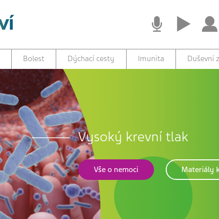
Bolest
Dýchací cesty
Imunita
Duševní z
Vysoký krevní tlak
Vše o nemoci
Materiály k