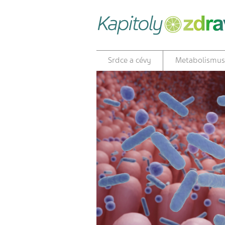
Srdce a cévy
Metabolismus