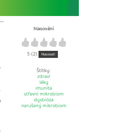
hlasování
1
2
3
4
5
5 (2)
Hlasovat!
.
Štítky:
zdraví
léky
imunita
,
střevní mikrobiom
dysbióza
a
narušený mikrobiom
ů