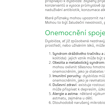
přispívající k dysbióze: zvýšený pří
konzervantů a vysoce průmyslově zp
nadužívání antibiotik, konzumace al
Které příznaky mohou upozornit na
Mohou to být žaludeční nevolnosti,
Onemocnění spoj
Dysbióza, ať již způsobená nezdravý
prostředí, nebo užíváním léků, může
Syndrom dráždivého tračníku a 
kolitida): jejich vznik může bý
Obezita a metabolický syndrom
mohou ovlivnit tělesnou hmotno
onemocněním, jako je diabetes 
Imunitní poruchy
: dysbióza můž
onemocněním, jako je revmatoidn
Duševní zdraví
: existuje rostou
může přispívat k depresím, úz
Alergie a astma
: některé výzkum
astmatu, zejména u dětí.
Dlouhodobě narušený mikrobiom 