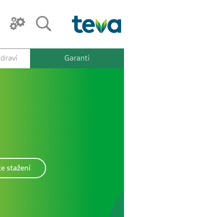
draví
Garanti
e stažení