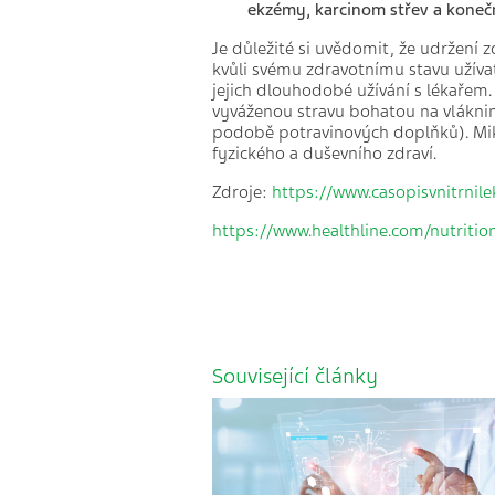
ekzémy, karcinom střev a koneč
Je důležité si uvědomit, že udržení
kvůli svému zdravotnímu stavu užíva
jejich dlouhodobé užívání s lékařem
vyváženou stravu bohatou na vláknin
podobě potravinových doplňků). Mik
fyzického a duševního zdraví.
Zdroje:
https://www.casopisvnitrnile
https://www.healthline.com/nutrit
Související články