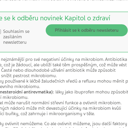
e se k odběru novinek Kapitol o zdraví
Přihlásit se k odběru newsleteru
Souhlasím se
zasíláním
newsletteru
 nejznámější pro své negativní účinky na mikrobiom. Antibiotika
ie, což je žádoucí, ale ublíží také těm prospěšným, což může vést
. Časté nebo dlouhodobé užívání antibiotik může způsobit
 snížit pestrost mikrobiomu.
ky používané k léčbě žaludečních vředů a refluxu mohou měnit 
třevního mikrobiomu.
(nesteroidní antirevmatika):
léky jako ibuprofen mohou způsobi
ní mikrobiomu.
el může narušit normální střevní funkce a ovlivnit mikrobiom.
ých nádorů může mít devastující účinky na mikrobiom kvůli
ící buňky, což zahrnuje i mikroorganismy v těle.
 ovlivnit nemůžeme. Co ale ovlivnit můžeme, jsou další faktory