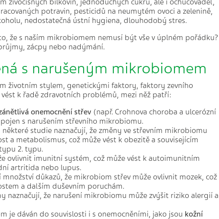
jem živočišných bílkovin, jednoduchých cukrů, ale i ochucovadel,
racovaných potravin, pesticidů na neumytém ovoci a zelenině,
koholu, nedostatečná ústní hygiena, dlouhodobý stres.
 to, že s naším mikrobiomem nemusí být vše v úplném pořádku?
 průjmy, zácpy nebo nadýmání.
ená s narušeným mikrobiomem
m životním stylem, genetickými faktory, faktory zevního
 vést k řadě zdravotních problémů, mezi něž patří:
zánětlivá onemocnění střev
(např. Crohnova choroba a ulcerózní
t spojen s narušením střevního mikrobiomu.
: některé studie naznačují, že změny ve střevním mikrobiomu
st a metabolismus, což může vést k obezitě a souvisejícím
typu 2. typu.
e ovlivnit imunitní systém, což může vést k autoimunitním
í artritida nebo lupus.
cí množství důkazů, že mikrobiom střev může ovlivnit mozek, což
kostem a dalším duševním poruchám.
y naznačují, že narušení mikrobiomu může zvýšit riziko alergií a
je dáván do souvislosti i s onemocněními, jako jsou
kožní