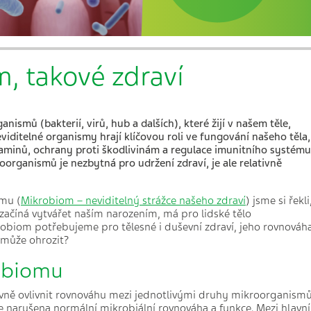
, takové zdraví
ismů (bakterií, virů, hub a dalších), které žijí v našem tě
le,
iditelné organismy hrají klíčovou roli ve fungování našeho těla,
aminů, ochrany proti škodlivinám a regulace imunitního syst
é
mu
rganismů je nezbytná pro udržení zdraví, je ale relativně
omu
(
Mikrobiom – neviditelný strážce našeho zdraví
)
jsme si řekli
začíná vytvářet naším narozením, má pro lidské tělo
obiom potřebujeme pro tělesné i duševní zdraví, jeho rovnováh
 může ohrozit?
robiomu
vně ovlivnit rovnováhu mezi jednotlivými druhy mikroorganism
je narušena normální mikrobiální rovnováha a funkce. Mezi hlavní