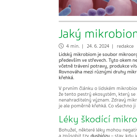
Jaký mikrobiom
4 min. | 24. 6. 2024 | redakce
Lidský mikrobiom je soubor mikroorgan
p
ředevším ve střevech. Tyto okem nev
včetně trávení potravy, produkce vit
Rovnováha mezi různými druhy mikroo
křehká.
V prvním článku o lidském mikrobi
že tento pestrý ekosystém, který se 
nenahraditelný význam. Zdravý mikr
je ale poměrně křehká. Co všechno ji
Léky škodící mik
Bohužel, některé léky mohou negati
a způsobit tzv.
dysbiózu
– stav, kdy 