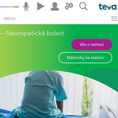
MENU
Neuropatická bolest
Vše o nemoci
Materiály ke stažení