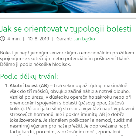
Jak se orientovat v typologii bolesti
4 min. | 10. 8. 2019 | Garant:
Jan Lejčko
Bolest je nepříjemným senzorickým a emocionálním prožitkem
spojeným se skutečným nebo potenciálním poškození tkáně.
Dělíme ji podle několika hledisek:
Podle délky trvání:
Akutní bolest (AB)
– trvá sekundy až týdny, maximálně
však do tří měsíců, obvykle začíná náhle a netrvá dlouho.
Vzniká po úrazu, v důsledku operačního zákroku nebo při
onemocnění spojeném s bolestí (pásový opar, žlučová
kolika). Působí jako silný stresor a vyvolává např. vyplavení
stresových hormonů, ale i pokles imunity. AB je dobře
lokalizovatelná. Je signálem poškození a nemoci, tudíž má
nesmírný význam pro naše přežití. Je doprovázena např.
tachykardií, pocením, zadržováním moči, zpomalení