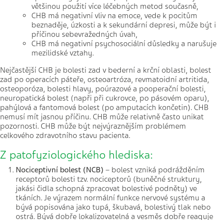
většinou použití více léčebných metod současně,
CHB má negativní vliv na emoce, vede k pocitům
beznaděje, úzkosti a k sekundární depresi, může být i
příčinou sebevražedných úvah,
CHB má negativní psychosociální důsledky a narušuje
mezilidské vztahy.
Nejčastější CHB je bolesti zad v bederní a krční oblasti, bolest
zad po operacích páteře, osteoartróza, revmatoidní artritida,
osteoporóza, bolesti hlavy, poúrazové a pooperační bolesti,
neuropatická bolest (napři při cukrovce, po pásovém oparu),
pahýlová a fantomová bolest (po amputacích končetin). CHB
nemusí mít jasnou příčinu. CHB může relativně často unikat
pozornosti. CHB může být nejvýraznějším problémem
celkového zdravotního stavu pacienta.
Z patofyziologického hlediska:
Nociceptivní bolest (NCB)
– bolest vzniká podrážděním
receptorů bolesti tzv. nociceptorů (buněčné struktury,
jakási čidla schopná zpracovat bolestivé podněty) ve
tkáních. Je výrazem normální funkce nervové systému a
bývá popisována jako tupá, škubavá, bolestivý tlak nebo
ostrá. Bývá dobře lokalizovatelná a vesměs dobře reaguje