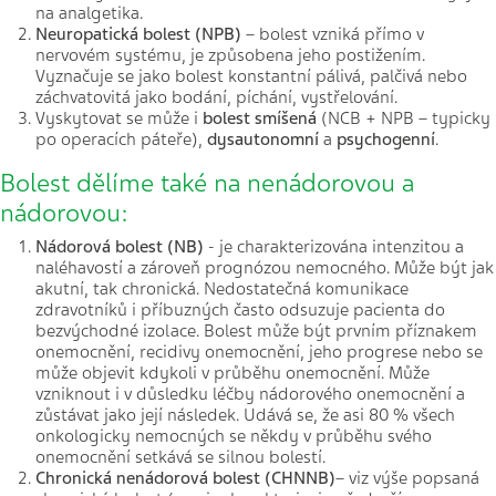
na analgetika.
Neuropatická bolest (NPB)
– bolest vzniká přímo v
nervovém systému, je způsobena jeho postižením.
Vyznačuje se jako bolest konstantní pálivá, palčivá nebo
záchvatovitá jako bodání, píchání, vystřelování.
Vyskytovat se může i
bolest smíšená
(NCB + NPB – typicky
po operacích páteře),
dysautonomní
a
psychogenní
.
Bolest dělíme také na nenádorovou a
nádorovou:
Nádorová bolest (NB)
- je charakterizována intenzitou a
naléhavostí a zároveň prognózou nemocného. Může být jak
akutní, tak chronická. Nedostatečná komunikace
zdravotníků i příbuzných často odsuzuje pacienta do
bezvýchodné izolace. Bolest může být prvním příznakem
onemocnění, recidivy onemocnění, jeho progrese nebo se
může objevit kdykoli v průběhu onemocnění. Může
vzniknout i v důsledku léčby nádorového onemocnění a
zůstávat jako její následek. Udává se, že asi 80 % všech
onkologicky nemocných se někdy v průběhu svého
onemocnění setkává se silnou bolestí.
Chronická nenádorová bolest (CHNNB)
– viz výše popsaná