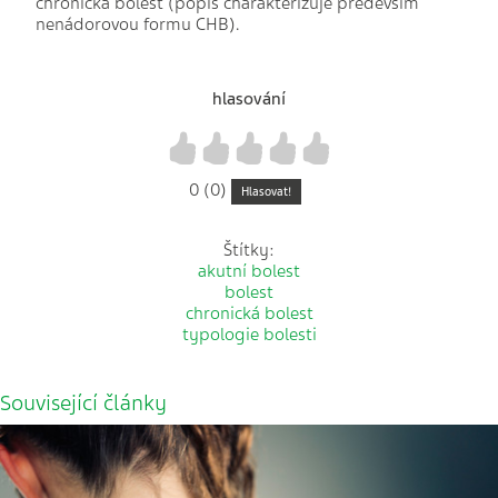
chronická bolest (popis charakterizuje především
nenádorovou formu CHB).
hlasování
1
2
3
4
5
0 (0)
Hlasovat!
Štítky:
akutní bolest
bolest
chronická bolest
typologie bolesti
Související články