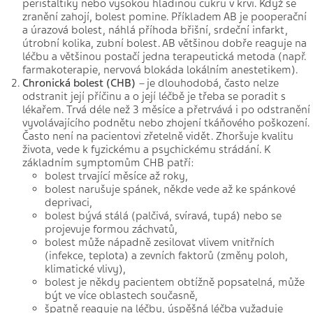
peristaltiky nebo vysokou hladinou cukru v krvi. Když se
zranění zahojí, bolest pomine. Příkladem AB je pooperační
a úrazová bolest, náhlá příhoda břišní, srdeční infarkt,
útrobní kolika, zubní bolest. AB většinou dobře reaguje na
léčbu a většinou postačí jedna terapeutická metoda (např.
farmakoterapie, nervová blokáda lokálním anestetikem).
Chronická bolest (CHB)
–
je dlouhodobá, často nelze
odstranit její příčinu a o její léčbě je třeba se poradit s
lékařem. Trvá déle než 3 měsíce a přetrvává i po odstranění
vyvolávajícího podnětu nebo zhojení tkáňového poškození.
Často není na pacientovi zřetelně vidět. Zhoršuje kvalitu
života, vede k fyzickému a psychickému strádání. K
základním symptomům CHB patří:
bolest trvající měsíce až roky,
bolest narušuje spánek, někde vede až ke spánkové
deprivaci,
bolest bývá stálá (palčivá, svíravá, tupá) nebo se
projevuje formou záchvatů,
bolest může nápadně zesilovat vlivem vnitřních
(infekce, teplota) a zevních faktorů (změny poloh,
klimatické vlivy),
bolest je někdy pacientem obtížně popsatelná, může
být ve více oblastech současně,
špatně reaguje na léčbu, úspěšná léčba vyžaduje