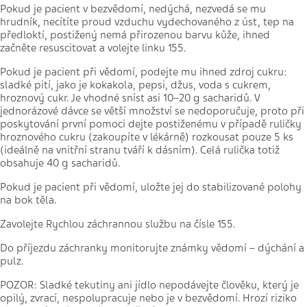
Pokud je pacient v bezvědomí, nedýchá, nezvedá se mu
hrudník, necítíte proud vzduchu vydechovaného z úst, tep na
předloktí, postižený nemá přirozenou barvu kůže, ihned
začněte resuscitovat a volejte linku 155.
Pokud je pacient při vědomí, podejte mu ihned zdroj cukru:
sladké pití, jako je kokakola, pepsi, džus, voda s cukrem,
hroznový cukr. Je vhodné sníst asi 10–20 g sacharidů. V
jednorázové dávce se větší množství se nedoporučuje, proto při
poskytování první pomoci dejte postiženému v případě ruličky
hroznového cukru (zakoupíte v lékárně) rozkousat pouze 5 ks
(ideálně na vnitřní stranu tváří k dásním). Celá rulička totiž
obsahuje 40 g sacharidů.
Pokud je pacient při vědomí, uložte jej do stabilizované polohy
na bok těla.
Zavolejte Rychlou záchrannou službu na čísle 155.
Do příjezdu záchranky monitorujte známky vědomí – dýchání a
pulz.
POZOR: Sladké tekutiny ani jídlo nepodávejte člověku, který je
opilý, zvrací, nespolupracuje nebo je v bezvědomí. Hrozí riziko