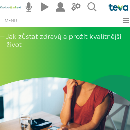
MENU
Jak zůstat zdravý a prožít kvalitnější
život