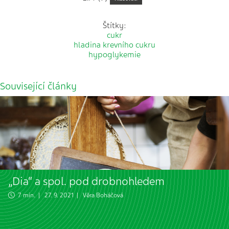
Štítky:
cukr
hladina krevního cukru
hypoglykemie
Související články
„Dia“ a spol. pod drobnohledem
7 min. | 27. 9. 2021 |
Věra Boháčová