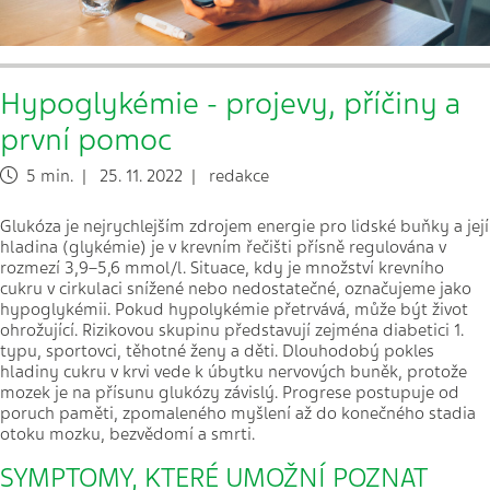
Hypoglykémie - projevy, příčiny a
první pomoc
5 min. | 25. 11. 2022 | redakce
Glukóza je nejrychlejším zdrojem energie pro lidské buňky a její
hladina (glykémie) je v krevním řečišti přísně regulována v
rozmezí 3,9–5,6 mmol/l. Situace, kdy je množství krevního
cukru v cirkulaci snížené nebo nedostatečné, označujeme jako
hypoglykémii. Pokud hypolykémie přetrvává, může být život
ohrožující. Rizikovou skupinu představují zejména diabetici 1.
typu, sportovci, těhotné ženy a děti. Dlouhodobý pokles
hladiny cukru v krvi vede k úbytku nervových buněk, protože
mozek je na přísunu glukózy závislý. Progrese postupuje od
poruch paměti, zpomaleného myšlení až do konečného stadia
otoku mozku, bezvědomí a smrti.
SYMPTOMY, KTERÉ UMOŽNÍ POZNAT