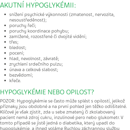
AKUTNÍ HYPOGLYKÉMII:
snížení psychické výkonnosti (zmatenost, nervozita,
nesoustředěnost);
poruchy řeči;
poruchy koordinace pohybu;
zamlžené, rozostřené či dvojité vidění;
třes;
bledost;
pocení;
hlad, nevolnost, závratě;
zrychlení srdečního pulzu;
únava a celková slabost;
bezvědomí;
křeče.
HYPOGLYKÉMIE NEBO OPILOST?
POZOR: Hypoglykémie se často může splést s opilostí, jelikož
příznaky jsou obdobné a na první pohled jen těžko odlišitelné.
Klíčové je však zjistit, zda u sebe zmatený či zkolabovaný
pacient nemá zdroj cukru, inzulinové pero nebo glukometr. V
tomto případě se jistě jedná o diabetika, který upadl do
hypoglykémie, a ihned voláme Rychlou záchrannou službu