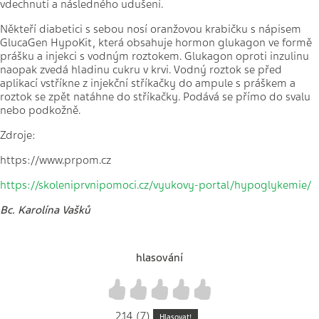
vdechnutí a následného udušení.
Někteří diabetici s sebou nosí oranžovou krabičku s nápisem
GlucaGen HypoKit, která obsahuje hormon glukagon ve formě
prášku a injekci s vodným roztokem. Glukagon oproti inzulinu
naopak zvedá hladinu cukru v krvi. Vodný roztok se před
aplikací vstříkne z injekční stříkačky do ampule s práškem a
roztok se zpět natáhne do stříkačky. Podává se přímo do svalu
nebo podkožně.
Zdroje:
https://www.prpom.cz
https://skoleniprvnipomoci.cz/vyukovy-portal/hypoglykemie/
Bc. Karolína Vašků
hlasování
1
2
3
4
5
2.14 (7)
Hlasovat!