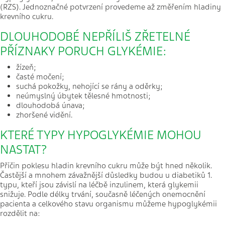
(RZS). Jednoznačné potvrzení provedeme až změřením hladiny
krevního cukru.
DLOUHODOBÉ NEPŘÍLIŠ ZŘETELNÉ
PŘÍZNAKY PORUCH GLYKÉMIE:
žízeň;
časté močení;
suchá pokožky, nehojící se rány a oděrky;
neúmyslný úbytek tělesné hmotnosti;
dlouhodobá únava;
zhoršené vidění.
KTERÉ TYPY HYPOGLYKÉMIE MOHOU
NASTAT?
Příčin poklesu hladin krevního cukru může být hned několik.
Častější a mnohem závažnější důsledky budou u diabetiků 1.
typu, kteří jsou závislí na léčbě inzulinem, která glykemii
snižuje. Podle délky trvání, současně léčených onemocnění
pacienta a celkového stavu organismu můžeme hypoglykémii
rozdělit na: