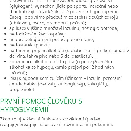
v krevním řečišti, snižuje zásoby glukózy ve svalech
(glykogen). Vynechání jídla po sportu, náročné nebo
dlouhotrvající fyzické aktivitě povede k hypoglykémii.
Energii doplníme především ze sacharidových zdrojů
(obiloviny, ovoce, brambory, pečivo);
aplikace vyššího množství inzulinu, než bylo potřeba;
nedodržování životosprávy;
nepravidelný příjem potravy během dne;
nedostatek spánku;
nadměrný příjem alkoholu (u diabetika již při konzumaci 2
dcl vína, láhve piva nebo 5 dcl destilátu);
konzumace alkoholu místo jídla (u podvyživeného
alkoholika se hypoglykémie projeví po 12 hodinách
lačnění);
léky s hypoglykemizujícím účinkem – inzulin, perorální
antidiabetika (deriváty sulfonylurey), salicyláty,
propranolol.
PRVNÍ POMOC ČLOVĚKU S
HYPOGLYKÉMIÍ
Zkontrolujte životní funkce a stav vědomí (pacient
reaguje/nereaguje na oslovení, rozumí vašim pokynům.