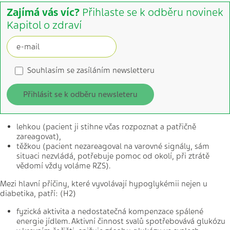
Zajímá vás víc?
Přihlaste se k odběru novinek
Kapitol o zdraví
Souhlasím se zasíláním newsletteru
Přihlásit se k odběru newsleteru
lehkou (pacient ji stihne včas rozpoznat a patřičně
zareagovat),
těžkou (pacient nezareagoval na varovné signály, sám
situaci nezvládá, potřebuje pomoc od okolí, při ztrátě
vědomí vždy voláme RZS).
Mezi hlavní příčiny, které vyvolávají hypoglykémii nejen u
diabetika, patří: (H2)
fyzická aktivita a nedostatečná kompenzace spálené
energie jídlem. Aktivní činnost svalů spotřebovává glukózu