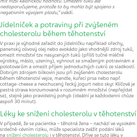
mít nižší kalorickou hodnotu. Omezení tuků ale
nedoporučujeme, protože to by mohlo být spojeno s
negativním vývojem plodu,“
uvádí.
Jídelníček a potraviny při zvýšeném
cholesterolu během těhotenství
V praxi je výhodné zařadit do jídelníčku například ořechy,
panenský olivový olej nebo avokádo jako vhodnější zdroj tuků,
omezit množství tzv. nasycených tuků (příliš tučné mléčné
výrobky, máslo, uzeniny), vyhnout se smaženým potravinám a
polotovarům a omezit příjem jednoduchých cukrů ze sladkostí.
Dobrým zdrojem bílkovin jsou při zvýšeném cholesterolu
během těhotenství vejce, mandle, kuřecí prsa nebo např.
cottage-cheese a neochucený řecký jogurt nebo skyr. Klíčová je
pestrá strava konzumovaná v rozumném množství (nepřejídat
se), stejně jako pravidelný pohyb (ideální je každodenní chůze
aspoň 30 minut).
Léky ke snížení cholesterolu v těhotenství
V případě, že se pacientka – těhotná žena – nachází ve vysokém
srdečně-cévním riziku, může specialista zvážit podání léků
na
snížení cholesterolu
i v těhotenství. Dříve se tyto léky v