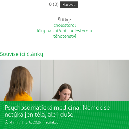
0 (0)
Hlasovat!
Štítky:
cholesterol
léky na snížení cholesterolu
těhotenství
Související články
Psychosomatická medicína: Nemoc se
netýká jen těla, ale i duše
4 min. | 3. 6. 2026 | redakce