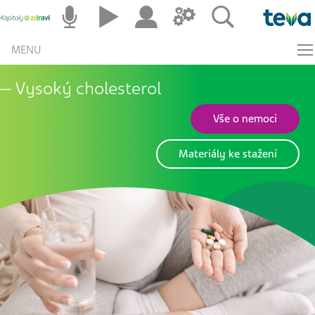
MENU
Vysoký cholesterol
Vše o nemoci
Materiály ke stažení