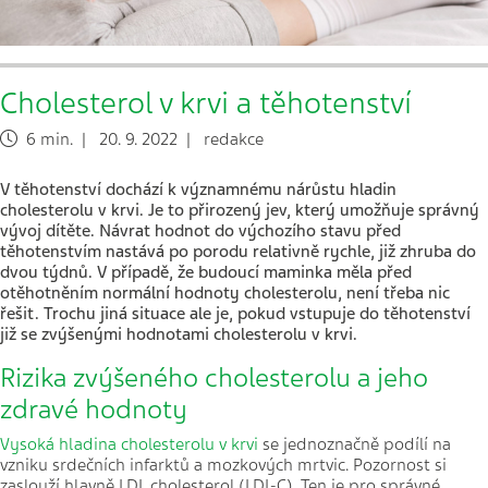
Cholesterol v krvi a těhotenství
6 min. | 20. 9. 2022 | redakce
V těhotenství dochází k významnému nárůstu hladin
cholesterolu v krvi. Je to přirozený jev, který umožňuje správný
vývoj dítěte. Návrat hodnot do výchozího stavu před
těhotenstvím nastává po porodu relativně rychle, již zhruba do
dvou týdnů. V případě, že budoucí maminka měla před
otěhotněním normální hodnoty cholesterolu, není třeba nic
řešit. Trochu jiná situace ale je, pokud vstupuje do těhotenství
již se zvýšenými hodnotami cholesterolu v krvi.
Rizika zvýšeného cholesterolu a jeho
zdravé hodnoty
Vysoká hladina cholesterolu v krvi
se jednoznačně podílí na
vzniku srdečních infarktů a mozkových mrtvic. Pozornost si
zaslouží hlavně LDL cholesterol (LDL-C). Ten je pro správné