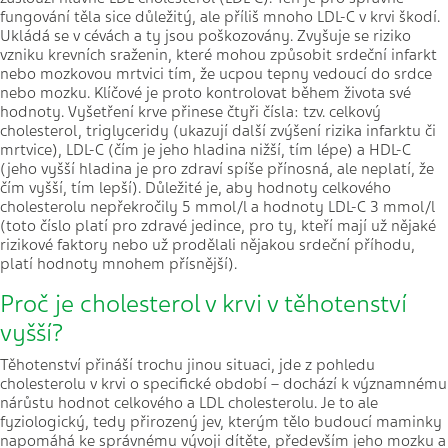
fungování těla sice důležitý, ale příliš mnoho LDL-C v krvi škodí.
Ukládá se v cévách a ty jsou poškozovány. Zvyšuje se riziko
vzniku krevních sraženin, které mohou způsobit srdeční infarkt
nebo mozkovou mrtvici tím, že ucpou tepny vedoucí do srdce
nebo mozku. Klíčové je proto kontrolovat během života své
hodnoty. Vyšetření krve přinese čtyři čísla: tzv. celkový
cholesterol, triglyceridy (ukazují další zvýšení rizika infarktu či
mrtvice), LDL-C (čím je jeho hladina nižší, tím lépe) a HDL-C
(jeho vyšší hladina je pro zdraví spíše přínosná, ale neplatí, že
čím vyšší, tím lepší). Důležité je, aby hodnoty celkového
cholesterolu nepřekročily 5 mmol/l a hodnoty LDL-C 3 mmol/l
(toto číslo platí pro zdravé jedince, pro ty, kteří mají už nějaké
rizikové faktory nebo už prodělali nějakou srdeční příhodu,
platí hodnoty mnohem přísnější).
Proč je cholesterol v krvi v těhotenství
vyšší?
Těhotenství přináší trochu jinou situaci, jde z pohledu
cholesterolu v krvi o specifické období – dochází k významnému
nárůstu hodnot celkového a LDL cholesterolu. Je to ale
fyziologický, tedy přirozený jev, kterým tělo budoucí maminky
napomáhá ke správnému vývoji dítěte, především jeho mozku a