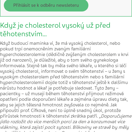
Přihlásit se k odběru newsleteru
Když je cholesterol vysoký už před
těhotenstvím…
Když budoucí maminka ví, že má vysoký cholesterol, nebo
pokud trpí onemocněním zvaným familiární
hypercholesterolemie (dědičně zvýšeným cholesterolem v krvi
již od narození), je důležité, aby o tom svého gynekologa
informovala. Stejně tak by měla svého lékaře, u kterého si léčí
vysoký cholesterol, informovat o svém těhotenství – u ženy s
vysokým cholesterolem před těhotenstvím nebo s familiární
hypercholesterolemií dojde totiž v těhotenství ještě k dalšímu
nárůstu hodnot a lékař je potřebuje sledovat. Tyto ženy –
pacientky – už musejí během těhotenství přijmout režimová
opatření podle doporučení lékaře a zejména úpravu diety tak,
aby se jejich tělesná hmotnost zvyšovala co nejméně. Jak
připouští prof. Cífková, není to úplně snadný úkol, protože
přírůstek hmotnosti k těhotenství zkrátka patří.
„Doporučujeme
jídlo rozložit do více menších porcí za den a konzumovat více
vlákniny, která zajistí pocit sytosti. Bílkoviny ve stravě by měly