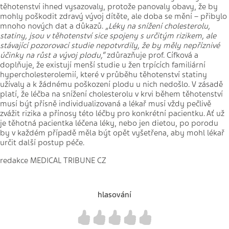
těhotenství ihned vysazovaly, protože panovaly obavy, že by
mohly poškodit zdravý vývoj dítěte, ale doba se mění – přibylo
mnoho nových dat a důkazů.
„Léky na snížení cholesterolu,
statiny, jsou v těhotenství sice spojeny s určitým rizikem, ale
stávající pozorovací studie nepotvrdily, že by měly nepříznivé
účinky na růst a vývoj plodu,“
zdůrazňuje prof. Cífková a
doplňuje, že existují menší studie u žen trpících familiární
hypercholesterolemií, které v průběhu těhotenství statiny
užívaly a k žádnému poškození plodu u nich nedošlo. V zásadě
platí, že léčba na snížení cholesterolu v krvi během těhotenství
musí být přísně individualizovaná a lékař musí vždy pečlivě
zvážit rizika a přínosy této léčby pro konkrétní pacientku. Ať už
je těhotná pacientka léčena léky, nebo jen dietou, po porodu
by v každém případě měla být opět vyšetřena, aby mohl lékař
určit další postup péče.
redakce MEDICAL TRIBUNE CZ
hlasování
1
2
3
4
5