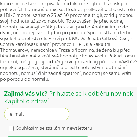
končetin, ale také přispívá k produkci nezbytných ženských
pohlavních hormonů u matky. Hodnoty celkového cholesterolu
a LDL-C mohou vzrůst o 25 až 50 procent a triglyceridy mohou
svoji hodnotu až zdvojnásobit. Toto zvýšení je přechodné,
hodnoty se vracejí zpátky do stavu před otěhotněním již do
dvou, nejpozději šesti týdnů po porodu. Specialistka na léčbu
vysokého cholesterolu v krvi prof. MUDr. Renata Cífková, CSc., z
Centra kardiovaskulární prevence 1. LF UK a Fakultní
Thomayerovy nemocnice v Praze připomíná, že žena by před
těhotenstvím měla znát své hodnoty cholesterolu. Pokud tomu
tak není, měly by být odběry krve provedeny při první návštěvě
gynekologa. Žena, která měla před těhotenstvím optimální
hodnoty, nemusí činit žádná opatření, hodnoty se samy vrátí
po porodu do normálu.
Zajímá vás víc?
Přihlaste se k odběru novinek
Kapitol o zdraví
Souhlasím se zasíláním newsletteru