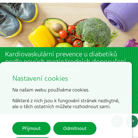
Kardiovaskulární prevence u diabetiků
podle nových mezinárodních doporučení
4 min. | 19. 10. 2023 |
Alena Šmahelová
Nastavení cookies
Na našem webu používáme cookies.
Některé z nich jsou k fungování stránek nezbytné,
Cílem je prevence diabetických komplikací a zlepšení kvality života.
ale o těch ostatních můžete rozhodnout sami.
Přijmout
Odmítnout