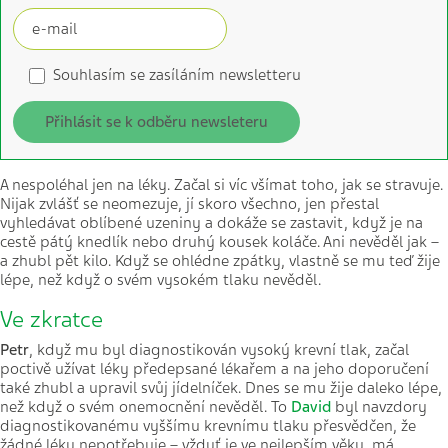
Souhlasím se zasíláním newsletteru
Přihlásit se k odběru newsleteru
A nespoléhal jen na léky. Začal si víc všímat toho, jak se stravuje.
Nijak zvlášť se neomezuje, jí skoro všechno, jen přestal
vyhledávat oblíbené uzeniny a dokáže se zastavit, když je na
cestě pátý knedlík nebo druhý kousek koláče. Ani nevěděl jak –
a zhubl pět kilo. Když se ohlédne zpátky, vlastně se mu teď žije
lépe, než když o svém vysokém tlaku nevěděl.
Ve zkratce
Petr
, když mu byl diagnostikován vysoký krevní tlak, začal
poctivě užívat léky předepsané lékařem a na jeho doporučení
také zhubl a upravil svůj jídelníček. Dnes se mu žije daleko lépe,
než když o svém onemocnění nevěděl. To
David
byl navzdory
diagnostikovanému vyššímu krevnímu tlaku přesvědčen, že
žádné léky nepotřebuje – vždyť je ve nejlepším věku, má