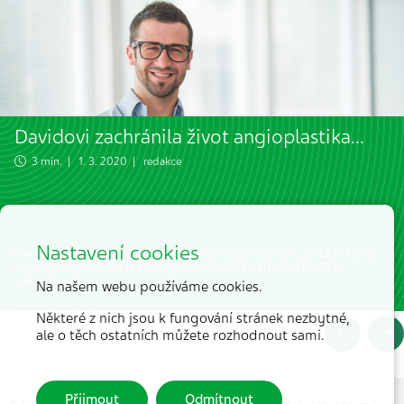
Davidovi zachránila život angioplastika...
3 min. | 1. 3. 2020 | redakce
Nastavení cookies
David byl navzdory diagnóze hypertenze přesvědčen, že žádné léky
nepotřebuje – vždyť je v nejlepším věku, má perfektní fyzičku,
nekouří, nepije.
Na našem webu používáme cookies.
Některé z nich jsou k fungování stránek nezbytné,
ale o těch ostatních můžete rozhodnout sami.
Přijmout
Odmítnout