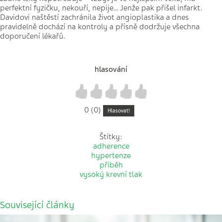
perfektní fyzičku, nekouří, nepije… Jenže pak přišel infarkt.
Davidovi naštěstí zachránila život angioplastika a dnes
pravidelně dochází na kontroly a přísně dodržuje všechna
doporučení lékařů.
hlasování
1
2
3
4
5
0 (0)
Hlasovat!
Štítky:
adherence
hypertenze
příběh
vysoký krevní tlak
Související články