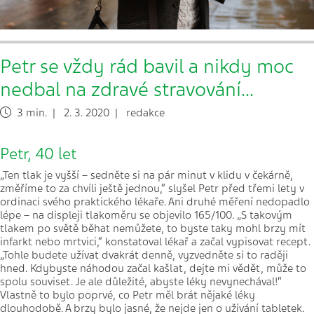
Petr se vždy rád bavil a nikdy moc
nedbal na zdravé stravování...
3 min. | 2. 3. 2020 | redakce
Petr, 40 let
„Ten tlak je vyšší – sedněte si na pár minut v klidu v čekárně,
změříme to za chvíli ještě jednou,“ slyšel Petr před třemi lety v
ordinaci svého praktického lékaře. Ani druhé měření nedopadlo
lépe – na displeji tlakoměru se objevilo 165/100. „S takovým
tlakem po světě běhat nemůžete, to byste taky mohl brzy mít
infarkt nebo mrtvici,“ konstatoval lékař a začal vypisovat recept.
„Tohle budete užívat dvakrát denně, vyzvedněte si to raději
hned. Kdybyste náhodou začal kašlat, dejte mi vědět, může to
spolu souviset. Je ale důležité, abyste léky nevynechával!“
Vlastně to bylo poprvé, co Petr měl brát nějaké léky
dlouhodobě. A brzy bylo jasné, že nejde jen o užívání tabletek.