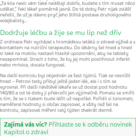
„Ta kila navíc vám také nedělají dobře, budete s tím muset něco
udělat,“ řekl lékař poměrně jasně. Do té doby Petr nijak zvlášť
neřešil, že už je dávno pryč jeho štíhlá postava druholigového
volejbalisty…
Dodržuje léčbu a žije se mu líp než dřív
Z ordinace Petr vycházel s hromádkou letáků o zdravé výživě a s
kontaktem na nutriční terapeutku. Do lékárny šel hned a hned
si také na mobilu nastavil hlasité upozornění, aby na tablety
nezapomínal. Strach z toho, že by jej mohl postihnout infarkt
nebo mrtvice, docela fungoval.
Na další kontrolu byl objednán za šest týdnů. Tlak se nesnížil
hned – Petrovi tedy přibyl ještě jeden lék, ale i s tím se
vyrovnal. Při další návštěvě lékaře se už dostal pod hodnotu
140/80 a od té doby ji překročil jen výjimečně. Pomalu se smířil
s tím, že se s tlakem bude léčit už napořád. Pořídil si tonometr,
naměřené hodnoty si občas zapisoval, a vždy než šel na
kontrolu, zapisoval měření celý týden dvakrát denně.
Zajímá vás víc?
Přihlaste se k odběru novinek
Kapitol o zdraví