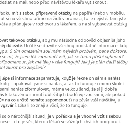
eslat na mail nebo před návštěvou lékaře vytisknout.
ořádku
mít s sebou připravené otázky
na papíře (nebo v mobilu,
 si na všechno přímo na židli v ordinaci, to je nejisté. Tam jste
káte a plánujete v rozhovoru s lékařem, a ne si vybavovat otázky
ovat takovou otázku
, aby mu následná odpověď objasnila jeho
něj důležité
. Určitě se dozvíte všechny podstatné informace, kdy
ypu:
S tím omezením soli mám největší problém, pane doktore,
 se mi, že jsem lék zapomněl vzít, jak se tomu příště vyhnout?
ipomenout, jak mé léky v těle fungují? Jaký je plán další léčby
l zkusit pro zlepšení?
jlépe si informace zapamatuje, když je řekne on sám a nahlas
školy – opakovali jsme si nahlas, a tak to funguje i mimo školní
 sami nahlas zformulovat, máme velkou šanci, že si ji dobře
Vás k takovému shrnutí důležitých bodů vyzvou sami, ale pokud
 (= na co určitě nemáte zapomenout)
na závěr vaší návštěvy u
 vyzvání
. Lékaři to znají a vědí, že to funguje.
 se o náročnější situaci,
je v pořádku a je vhodné vzít s sebou
odnese – i to je věc, kterou lékaři ve vážných chvílích podporují.