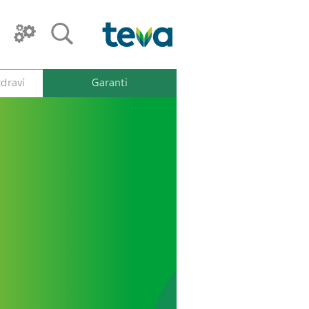
draví
Garanti