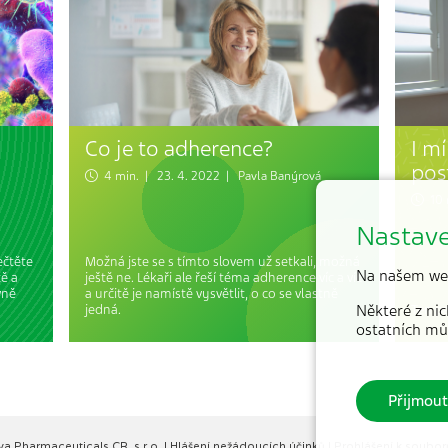
Co je to adherence?
I m
pos
4 min. | 23. 4. 2022 |
Pavla Banýrová
10 m
Nastave
ečtěte
Možná jste se s tímto slovem už setkali, možná
Na našem we
tě a
ještě ne. Lékaři ale řeší téma adherence víc a víc
vně
a určitě je namístě vysvětlit, o co se vlastně
jedná.
Některé z nic
Ten p
ostatních mů
Přijmout
va Pharmaceuticals CR, s.r.o.
|
Hlášení nežádoucích účinků
|
Prohlášení k soubo