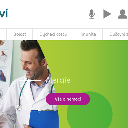
Bolest
Dýchací cesty
Imunita
Duševní z
Alergie
Vše o nemoci