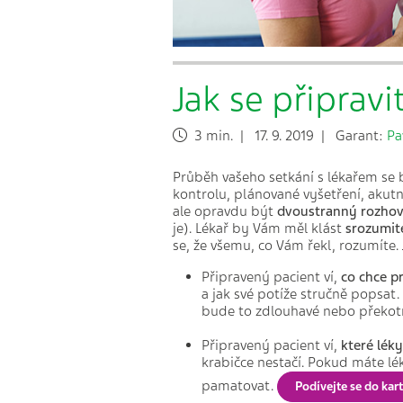
Jak se připravi
3 min. | 17. 9. 2019 | Garant:
Pa
Průběh vašeho setkání s lékařem se 
kontrolu, plánované vyšetření, akutn
ale opravdu být
dvoustranný rozho
je). Lékař by Vám měl klást
srozumit
se, že všemu, co Vám řekl, rozumíte.
Připravený pacient ví,
co chce p
a jak své potíže stručně popsat. 
bude to zdlouhavé nebo překotné
Připravený pacient ví,
které léky
krabičce nestačí. Pokud máte lék
pamatovat.
P
odívejte se do ka