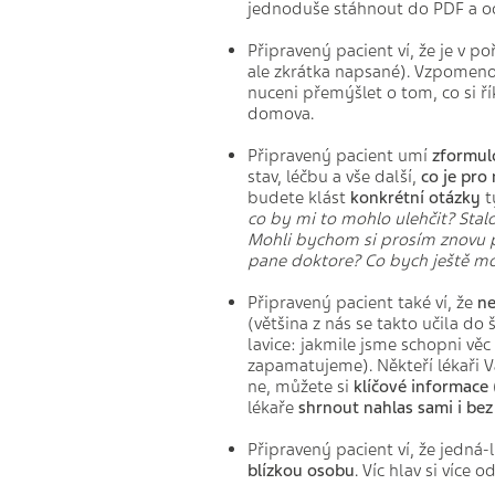
jednoduše stáhnout do PDF a od
Připravený pacient ví, že je v p
ale zkrátka napsané). Vzpomenout
nuceni přemýšlet o tom, co si ří
domova.
Připravený pacient umí
zformul
stav, léčbu a vše další,
co je pro 
budete klást
konkrétní otázky
t
co by mi to mohlo ulehčit? Stalo
Mohli bychom si prosím znovu př
pane doktore? Co bych ještě moh
Připravený pacient také ví, že
ne
(většina z nás se takto učila do 
lavice: jakmile jsme schopni věc
zapamatujeme). Někteří lékaři 
ne, můžete si
klíčové informace
lékaře
shrnout nahlas sami i bez
Připravený pacient ví, že jedná-li
blízkou osobu
. Víc hlav si více 