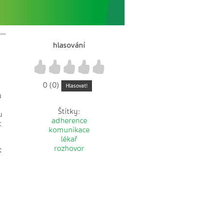
hlasování
1
2
3
4
5
0 (0)
Hlasovat!
u
Štítky:
u
adherence
t
komunikace
lékař
rozhovor
t