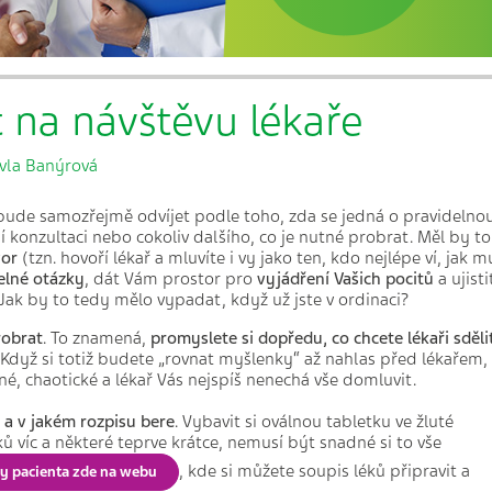
t na návštěvu lékaře
vla Banýrová
bude samozřejmě odvíjet podle toho, zda se jedná o pravidelno
í konzultaci nebo cokoliv dalšího, co je nutné probrat.
Měl by to
vor
(tzn. hovoří lékař a mluvíte i vy jako ten, kdo nejlépe ví, jak m
elné otázky
, dát Vám prostor pro
vyjádření Vašich pocitů
a ujisti
 Jak by to tedy mělo vypadat, když už jste v ordinaci?
robrat
. To znamená,
promyslete si dopředu, co chcete lékaři sděli
Když si totiž
budete „rovnat myšlenky“ až nahlas před lékařem,
, chaotické a lékař Vás nejspíš nenechá vše domluvit.
 a v jakém rozpisu bere
. Vybavit si oválnou tabletku ve žluté
ů víc a některé teprve krátce, nemusí být snadné si to vše
, kde si můžete soupis léků připravit a
rty pacienta zde na webu