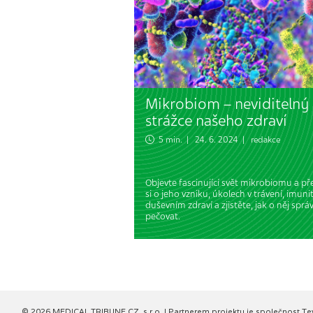
Mikrobiom – neviditelný
strážce našeho zdraví
5 min. | 24. 6. 2024 | redakce
Objevte fascinující svět mikrobiomu a př
si o jeho vzniku, úkolech v trávení, imuni
duševním zdraví a zjistěte, jak o něj sprá
pečovat.
© 2026 MEDICAL TRIBUNE CZ, s.r.o. |
Partnerem projektu je společnost Te