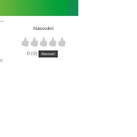
hlasování
1
2
3
4
5
0 (0)
Hlasovat!
ěc
m