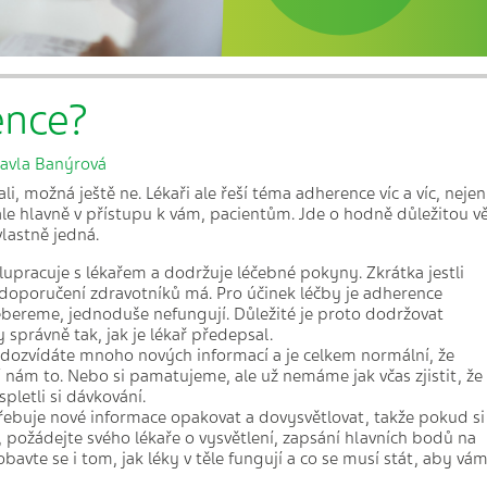
ence?
avla Banýrová
li, možná ještě ne. Lékaři ale řeší téma adherence víc a víc, nejen
le hlavně v přístupu k vám, pacientům. Jde o hodně důležitou v
vlastně jedná.
lupracuje s lékařem a dodržuje léčebné pokyny. Zkrátka jestli
e doporučení zdravotníků má. Pro účinek léčby je adherence
nebereme, jednoduše nefungují. Důležité je proto dodržovat
 správně tak, jak je lékař předepsal.
ře dozvídáte mnoho nových informací a je celkem normální, že
m to. Nebo si pamatujeme, ale už nemáme jak včas zjistit, že
pletli si dávkování.
třebuje nové informace opakovat a dovysvětlovat, takže pokud si
tí, požádejte svého lékaře o vysvětlení, zapsání hlavních bodů na
avte se i tom, jak léky v těle fungují a co se musí stát, aby vá