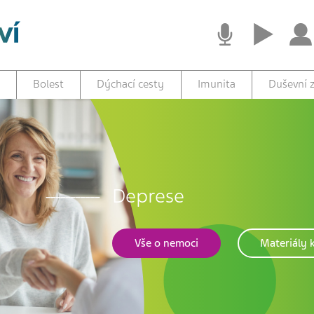
Bolest
Dýchací cesty
Imunita
Duševní z
Deprese
Vše o nemoci
Materiály k