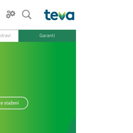
draví
Garanti
e stažení