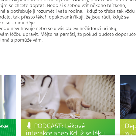
erým se chcete doptat. Nebo si s sebou vzít někoho blízkého,
á a potřebuje jí rozumět i vaše rodina. I když to třeba tak vždy
dalo, tak přesto lékaři opakovaně říkají, že jsou rádi, když se
co se s nimi děje.
odu nevyhovuje nebo se u vás objeví nežádoucí účinky,
 vám léčbu upravit. Mějte na paměti, že pokud budete doporuče
činná a pomůže vám.
ese
Dep
PODCAST: Lékové
interakce aneb Když se léky
2 m