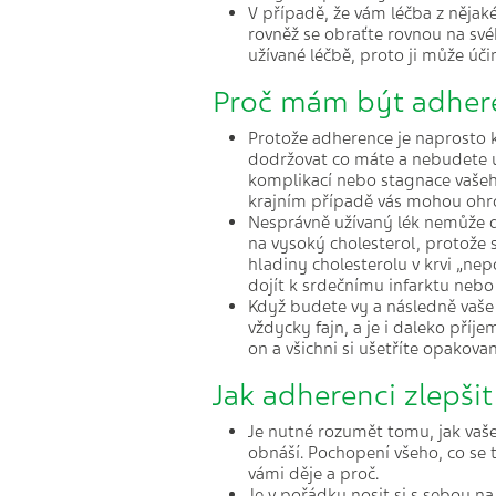
V případě, že vám léčba z něja
rovněž se obraťte rovnou na své
užívané léčbě, proto ji může úči
Proč mám být adher
Protože adherence je naprosto k
dodržovat co máte a nebudete uží
komplikací nebo stagnace vaše
krajním případě vás mohou ohroz
Nesprávně užívaný lék nemůže d
na vysoký cholesterol, protože 
hladiny cholesterolu v krvi „
dojít k srdečnímu infarktu nebo
Když budete vy a následně vaše 
vždycky fajn, a je i daleko příj
on a všichni si ušetříte opakova
Jak adherenci zlepšit
Je nutné rozumět tomu, jak vaše l
obnáší. Pochopení všeho, co se t
vámi děje a proč.
Je v pořádku nosit si s sebou n