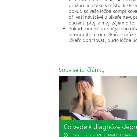
brožury a letáky s místy, ke kt
pokud se vaše léčba komplikovan
při vaší návštěvě u lékaře nevypa
pacienti ptají a mají zájem o to, 
Pokud vám léčba z nějakého dův
informujte o tom lékaře – může
lékaře dodržovat, bude léčba ú
Související články
Co vede k diagnóze depr
3 min. | 2. 2. 2020 |
Martin Anders