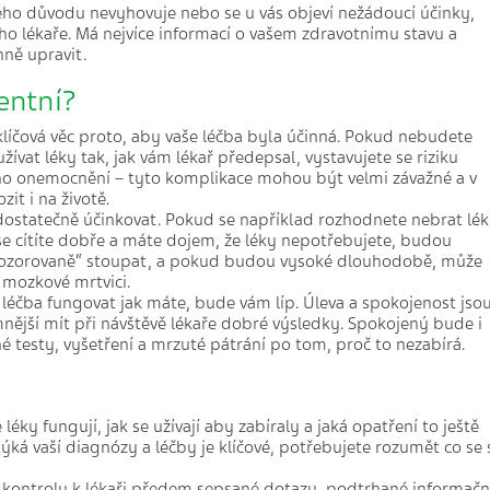
kého důvodu nevyhovuje nebo se u vás objeví nežádoucí účinky,
ho lékaře. Má nejvíce informací o vašem zdravotnímu stavu a
nně upravit.
entní?
líčová věc proto, aby vaše léčba byla účinná. Pokud nebudete
vat léky tak, jak vám lékař předepsal, vystavujete se riziku
ho onemocnění – tyto komplikace mohou být velmi závažné a v
it i na životě.
ostatečně účinkovat. Pokud se například rozhodnete nebrat lé
se cítíte dobře a máte dojem, že léky nepotřebujete, budou
nepozorovaně“ stoupat, a pokud budou vysoké dlouhodobě, může
 mozkové mrtvici.
léčba fungovat jak máte, bude vám líp. Úleva a spokojenost jso
emnější mít při návštěvě lékaře dobré výsledky. Spokojený bude i
né testy, vyšetření a mrzuté pátrání po tom, proč to nezabírá.
éky fungují, jak se užívají aby zabíraly a jaká opatření to ještě
ýká vaší diagnózy a léčby je klíčové, potřebujete rozumět co se 
a kontroly k lékaři předem sepsané dotazy, podtrhané informačn