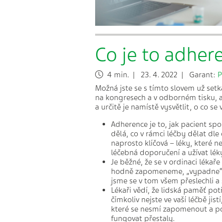
Co je to adher
4 min. | 23. 4. 2022 | Garant:
P
Možná jste se s tímto slovem už setka
na kongresech a v odborném tisku, a
a určitě je namístě vysvětlit, o co se 
Adherence je to, jak pacient spo
dělá, co v rámci léčby dělat dl
naprosto klíčová – léky, které 
léčebná doporučení a užívat léky
Je běžné, že se v ordinaci léka
hodně zapomeneme, „vypadne“ ná
jsme se v tom všem přeslechli a s
Lékaři vědí, že lidská paměť po
čímkoliv nejste ve vaší léčbě jis
které se nesmí zapomenout a pob
fungovat přestaly.