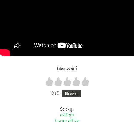
hlasování
1
2
3
4
5
0 (0)
Hlasovat!
Štítky:
cvičení
home office