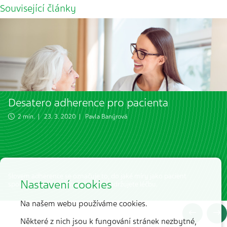
Související články
Desatero adherence pro pacienta
2 min. | 23. 3. 2020 |
Pavla Banýrová
Slovem adherence se označuje to, do jaké míry jako pacient
Nastavení cookies
spolupracujete se zdravotníky a dodržujete léčbu.
Na našem webu používáme cookies.
Některé z nich jsou k fungování stránek nezbytné,