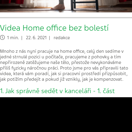
Videa Home office bez bolestí
1 min. | 22. 6. 2021 | redakce
Mnoho z nás nyní pracuje na home office, celý den sedíme v
jedné strnulé pozici u počítače, pracujeme z pohovky a tím
nepřirozeně zatěžujeme naše tělo, přestože nevykonáváme
příliš fyzicky náročnou práci. Proto jsme pro vás připravili tato
videa, která vám poradí, jak si pracovní prostředí přizpůsobit,
jak potížím předejít a pokud již vznikly, jak je kompenzovat.
1. Jak správně sedět v kanceláři - 1. část