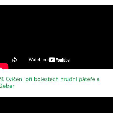
9. Cvičení při bolestech hrudní páteře a
žeber