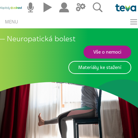
MENU
Neuropatická bolest
Vše o nemoci
Materiály ke stažení