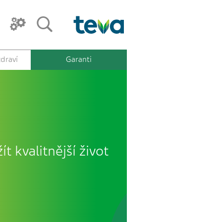
draví
Garanti
ít kvalitnější život