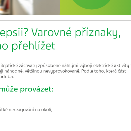
lepsii? Varovné příznaky,
no přehlížet
leptické záchvaty způsobené náhlými výboji elektrické aktivity 
ejí náhodně, většinou nevyprovokovaně. Podle toho, která část
podoba.
 může provázet:
tké nereagování na okolí,