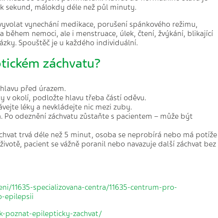
lik sekund, málokdy déle než půl minuty.
 vyvolat vynechání medikace, porušení spánkového režimu,
a během nemoci, ale i menstruace, úlek, čtení, žvýkání, blikající
ázky. Spouštěč je u každého individuální.
ptickém záchvatu?
 hlavu před úrazem.
v okolí, podložte hlavu třeba částí oděvu.
vejte léky a nevkládejte nic mezi zuby.
vá. Po odeznění záchvatu zůstaňte s pacientem – může být
áchvat trvá déle než 5 minut, osoba se neprobírá nebo má potíže
životě, pacient se vážně poranil nebo navazuje další záchvat bez
ni/11635-specializovana-centra/11635-centrum-pro-
-epilepsii
k-poznat-epilepticky-zachvat/