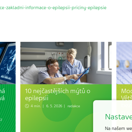
ce-zakladni-informace-o-epilepsii-priciny-epilepsie
ná
10 nejčastějších mýtů o
Mod
vá
epilepsii
Vět
bez
4 min. | 6. 5. 2026 | redakce
5 mi
Nastave
 z
Na našem we
Léčba 