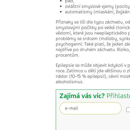
pád,
zvláštní smyslové vjemy (pocity 
automatismy (mlaskání, žvýkání
Příznaky se liší dle typu záchvatu, o
smyslovými počitky po velké (tonicko
vědomí, které jsou neepileptického 
problémy se srdcem (mdloby, synkopy
psychogenní. Také platí, že jeden z
nejdříve po druhém záchvatu. Riziko, 
procentům.
Epilepsie se může objevit kdykoli v p
roce. Zatímco u dětí jde většinou o 
nádor (10–15 % epilepsií), cévní moz
alkoholismus.
Zajímá vás víc?
Přihlast