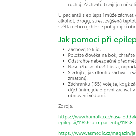
rychlý. Záchvaty trvají jen něko
U pacientů s epilepsií může záchvat
alkohol, drogy, stres, zvýšená teplot
světla nebo rychle se pohybující obr
Jak pomoci při epile
Zachovejte klid.
Položte člověka na bok, chraňte
Odstraňte nebezpečné předměty 
Nesnažte se otevřít ústa, nepodá
Sledujte, jak dlouho záchvat tr
zmatený.
Záchranku (155) volejte, když z
dýcháním, jde o první záchvat v 
obnovení vědomí.
Zdroje:
https://www.homolka.cz/nase-oddele
epilepsii/11856-pro-pacienty/11858-o
https://www.vasmedic.cz/magazin/ja