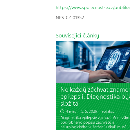
https://www.spolecnost-e.cz/publika
NPS-CZ-01352
Související články
Ne každý záchvat zname
epilepsii. Diagnostika bý
složitá
4 min. | 5. 5. 2026 | redakce
Diagnostika epilepsie vychází především
podrobného popisu záchvatů a
neurologického vyšetření. Lékaři musí