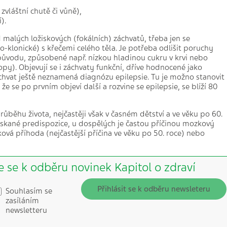
zvláštní chutě či vůně),
).
d malých ložiskových (fokálních) záchvatů, třeba jen se
-klonické) s křečemi celého těla. Je potřeba odlišit poruchy
původu, způsobené např. nízkou hladinou cukru v krvi nebo
). Objevují se i záchvaty funkční, dříve hodnocené jako
áchvat ještě neznamená diagnózu epilepsie. Tu je možno stanovit
že se po prvním objeví další a rozvine se epilepsie, se blíží 80
růběhu života, nejčastěji však v časném dětství a ve věku po 60.
získané predispozice, u dospělých je častou příčinou mozkový
ková příhoda (nejčastější příčina ve věku po 50. roce) nebo
e se k odběru novinek Kapitol o zdraví
Přihlásit se k odběru newsleteru
Souhlasím se
zasíláním
newsletteru