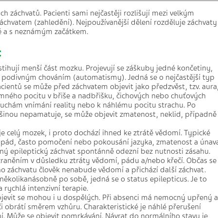
ch záchvatů. Pacienti sami nejčastěji rozlišují mezi velkým
chvatem (zahledění). Nejpoužívanější dělení rozděluje záchvaty
ané a s neznámým začátkem.
:
stihují menší část mozku. Projevují se záškuby jedné končetiny,
podivným chováním (automatismy). Jedná se o nejčastější typ
acientů se může před záchvatem objevit jako předzvěst, tzv. aura
ného pocitu v břiše a nadbřišku, čichových nebo chuťových
ruchám vnímání reality nebo k náhlému pocitu strachu. Po
ětšinou nepamatuje, se může objevit zmatenost, neklid, případně
e celý mozek, i proto dochází ihned ke ztrátě vědomí. Typické
í, pád, často pomočení nebo pokousání jazyka, zmatenost a únava
ný epileptický záchvat spontánně odezní bez nutnosti zásahu.
 zraněním v důsledku ztráty vědomí, pádu a/nebo křečí. Občas se
ho záchvatu člověk nenabude vědomí a přichází další záchvat.
několikanásobně po sobě, jedná se o status epilepticus. Je to
a rychlá intenzivní terapie.
objevit se mohou i u dospělých. Při absenci má nemocný upřený a
 obrátí směrem vzhůru. Charakteristické je náhlé přerušení
ní. Může se objevit pomrkávání. Návrat do normálního stavu je