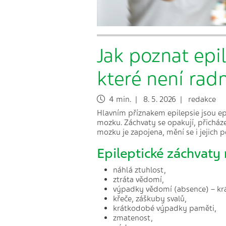
Jak poznat epi
které není rad
4 min. | 8. 5. 2026 | redakce
Hlavním příznakem epilepsie jsou epi
mozku. Záchvaty se opakují, přicház
mozku je zapojena, mění se i jejich 
Epileptické záchvaty
náhlá ztuhlost,
ztráta vědomí,
výpadky vědomí (absence) – krá
křeče, záškuby svalů,
krátkodobé výpadky paměti,
zmatenost,