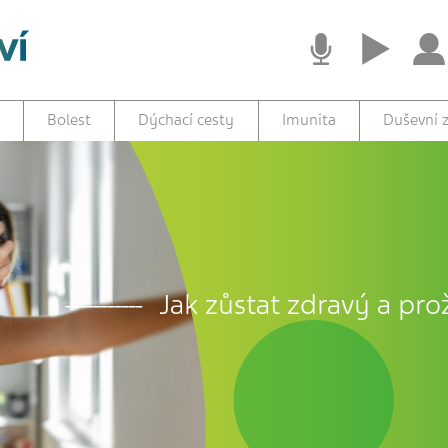
Bolest
Dýchací cesty
Imunita
Duševní z
Jak zůstat zdravý a prož