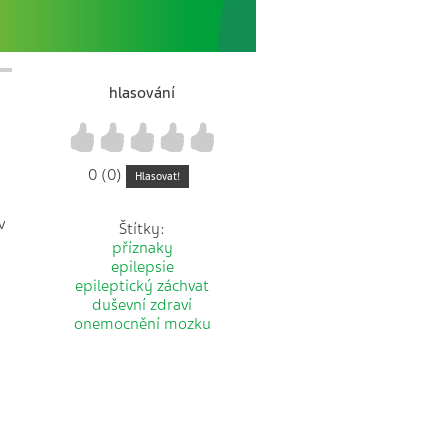
hlasování
1
2
3
4
5
0 (0)
Hlasovat!
v
Štítky:
příznaky
epilepsie
epileptický záchvat
duševní zdraví
onemocnění mozku