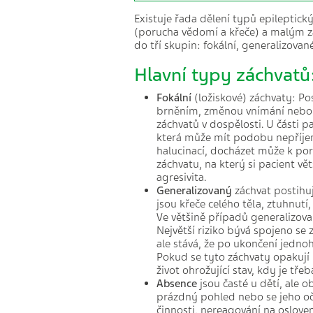
Existuje řada dělení typů epileptický
(porucha vědomí a křeče) a malým zá
do tří skupin: fokální, generalizov
Hlavní typy záchvatů
Fokální
(ložiskové) záchvaty: Po
brněním, změnou vnímání nebo 
záchvatů v dospělosti. U části p
která může mít podobu nepříjem
halucinací, docházet může k po
záchvatu, na který si pacient v
agresivita.
Generalizovaný
záchvat postihuj
jsou křeče celého těla, ztuhnut
Ve většině případů generalizova
Největší riziko bývá spojeno se
ale stává, že po ukončení jedno
Pokud se tyto záchvaty opakují 
život ohrožující stav, kdy je třeb
Absence
jsou časté u dětí, ale 
prázdný pohled nebo se jeho oči
činnosti, nereagování na oslove