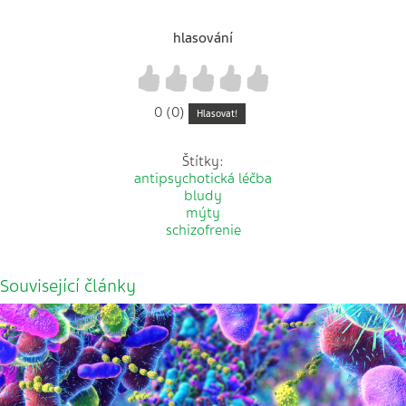
hlasování
1
2
3
4
5
0 (0)
Hlasovat!
Štítky:
antipsychotická léčba
bludy
mýty
schizofrenie
Související články