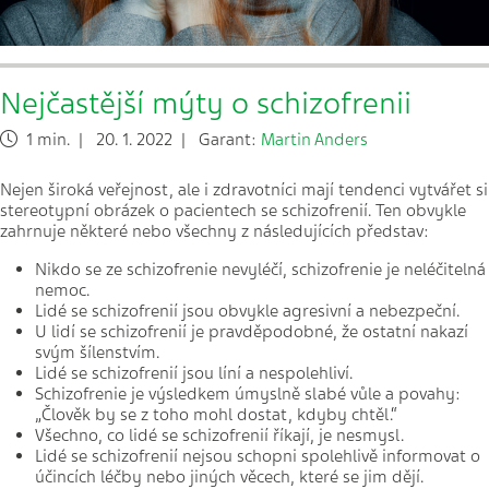
Nejčastější mýty o schizofrenii
1 min. | 20. 1. 2022 | Garant:
Martin Anders
Nejen široká veřejnost, ale i zdravotníci mají tendenci vytvářet si
stereotypní obrázek o pacientech se schizofrenií. Ten obvykle
zahrnuje některé nebo všechny z následujících představ:
Nikdo se ze schizofrenie nevyléčí, schizofrenie je neléčitelná
nemoc.
Lidé se schizofrenií jsou obvykle agresivní a nebezpeční.
U lidí se schizofrenií je pravděpodobné, že ostatní nakazí
svým šílenstvím.
Lidé se schizofrenií jsou líní a nespolehliví.
Schizofrenie je výsledkem úmyslně slabé vůle a povahy:
„Člověk by se z toho mohl dostat, kdyby chtěl.“
Všechno, co lidé se schizofrenií říkají, je nesmysl.
Lidé se schizofrenií nejsou schopni spolehlivě informovat o
účincích léčby nebo jiných věcech, které se jim dějí.