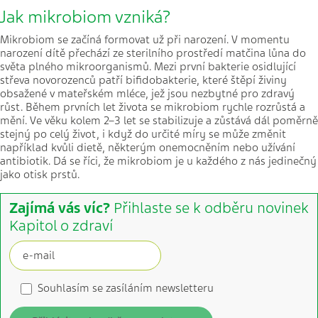
Jak mikrobiom vzniká?
Mikrobiom se začíná formovat už při narození. V momentu
narození dítě přechází ze sterilního prostředí matčina lůna do
světa plného mikroorganismů. Mezi první bakterie osidlující
střeva novorozenců patří bifidobakterie, které štěpí živiny
obsažené v mateřském mléce, jež jsou nezbytné pro zdravý
růst. Během prvních let života se mikrobiom rychle rozrůstá a
mění. Ve věku kolem 2–3 let se stabilizuje a zůstává dál poměrně
stejný po celý život, i když do určité míry se může změnit
například kvůli dietě, některým onemocněním nebo užívání
antibiotik. Dá se říci, že mikrobiom je u každého z nás jedinečný
jako otisk prstů.
Zajímá vás víc?
Přihlaste se k odběru novinek
Kapitol o zdraví
Souhlasím se zasíláním newsletteru