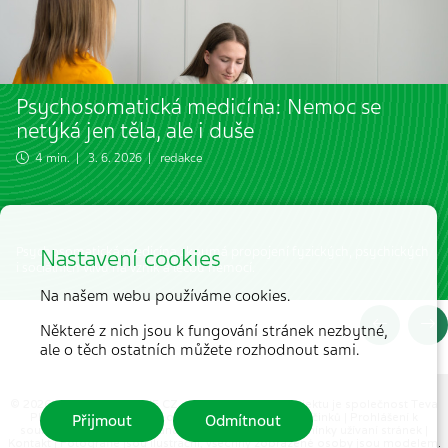
Psychosomatická medicína: Nemoc se
netýká jen těla, ale i duše
4 min. | 3. 6. 2026 | redakce
Psychosomatická medicína zkoumá propojení fyzických, psychických
Nastavení cookies
i sociálních vlivů na vznik a léčbu nemocí.
Na našem webu používáme cookies.
Některé z nich jsou k fungování stránek nezbytné,
ale o těch ostatních můžete rozhodnout sami.
© 2026 MEDICAL TRIBUNE CZ, s.r.o. |
Partnerem projektu je společnost Teva
Pharmaceuticals CR, s.r.o.
|
Hlášení nežádoucích účinků
|
Prohlášení k
Přijmout
Odmítnout
souborům cookie
|
Ochrana osobních údajů
|
Podmínky užívaní stránek
|
Kontakt
| Fotografie jsou ilustrační, všechny zobrazené osoby jsou modelem.