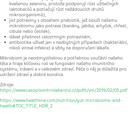
kvašenou zeleninu, protože podporují růst užitečných
laktobacilů a potlačují růst nežádoucích druhů
mikroorganismů),
jíst potraviny s obsahem prebiotik, jež slouží našemu
mikrobiomu jako potrava (banány, jablka, artyčok, chřest,
cibule nebo česnek),
dávat přednost celozrnným potravinám,
antibiotika užívat jen v nezbytných případech (bakteriální,
nikoli virové infekce) a vždy na doporučení lékaře.
Mikrobiom je neodmyslitelnou a potřebnou součástí našeho
těla a hraje klíčovou roli ve fungování našeho imunitního
systému, trávení a v celkovém zdraví. Péče o něj je důležitá pro
udržení zdraví a dobré kondice.
Zdroje:
https://www.casopisvnitrnilekarstvi.cz/pdfs/vnl/2019/02/05.pdf
https://www.healthline.com/nutrition/gut-microbiome-and-
health#TOC_TITLE_HDR_2