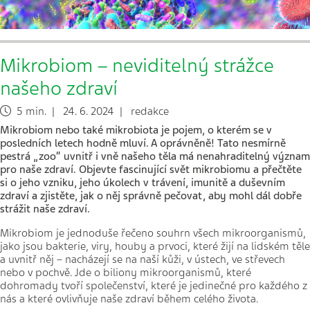
Mikrobiom – neviditelný strážce
našeho zdraví
5 min. | 24. 6. 2024 | redakce
Mikrobiom nebo také mikrobiota je pojem, o kterém se v
posledních letech hodně mluví. A oprávněně! Tato nesmírně
pestrá „zoo“ uvnitř i vně našeho těla má nenahraditelný význam
pro naše zdraví. Objevte fascinující svět mikrobiomu a přečtěte
si o jeho vzniku, jeho úkolech v trávení, imunitě
a du
ševním
zdraví a zjistěte, jak o něj správně pečovat, aby mohl dál dobře
strážit naše zdraví.
Mikrobiom je jednoduše řečeno souhrn všech mikroorganismů,
jako jsou bakterie, viry, houby a prvoci, které žijí na lidském těle
a uvnitř něj – nacházejí se na naší kůži, v ústech, ve střevech
nebo v pochvě. Jde o biliony mikroorganismů, které
dohromady tvoří společenství, které je jedinečné pro každého z
nás a které ovlivňuje naše zdraví během celého života.