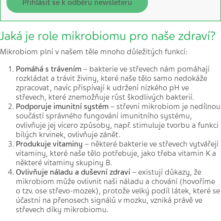
Přihlásit se k odběru newsleteru
Jaká je role mikrobiomu pro naše zdraví?
Mikrobiom plní v našem těle mnoho důležitých funkcí:
Pomáhá s trávením
– bakterie ve střevech nám pomáhají
rozkládat a trávit živiny, které naše tělo samo nedokáže
zpracovat, navíc přispívají k udržení nízkého pH ve
střevech, které znemožňuje růst škodlivých bakterií.
Podporuje imunitní systém
– střevní mikrobiom je nedílnou
součástí správného fungování imunitního systému,
ovlivňuje jej vícero způsoby, např. stimuluje tvorbu a funkci
bílých krvinek, ovlivňuje zánět.
Produkuje vitaminy
– některé bakterie ve střevech vytvářejí
vitaminy, které naše tělo potřebuje, jako třeba vitamin K a
některé vitaminy skupiny B.
Ovlivňuje náladu a duševní zdraví
– existují důkazy, že
mikrobiom může ovlivnit naši náladu a chování (hovoříme
o tzv. ose střevo-mozek), protože velký podíl látek, které se
účastní na přenosech signálů v mozku, vzniká právě ve
střevech díky mikrobiomu.