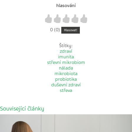
hlasování
1
2
3
4
5
0 (0)
Hlasovat!
Štítky:
zdraví
imunita
střevní mikrobiom
nálada
mikrobiota
probiotika
duševní zdraví
střeva
Související články