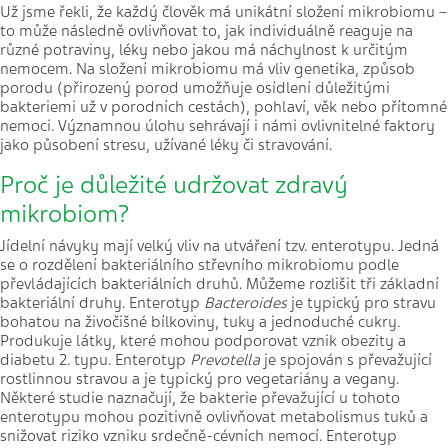
Už jsme řekli, že každý člověk má unikátní složení mikrobiomu –
to může následně ovlivňovat to, jak individuálně reaguje na
různé potraviny, léky nebo jakou má náchylnost k určitým
nemocem. Na složení mikrobiomu má vliv genetika, způsob
porodu (přirozený porod umožňuje osídlení důležitými
bakteriemi už v porodních cestách), pohlaví, věk nebo přítomné
nemoci. Významnou úlohu sehrávají i námi ovlivnitelné faktory
jako působení stresu, užívané léky či stravování.
Proč je důležité udržovat zdravý
mikrobiom?
Jídelní návyky mají velký vliv na utváření tzv. enterotypu. Jedná
se o rozdělení bakteriálního střevního mikrobiomu podle
převládajících bakteriálních druhů. Můžeme rozlišit tři základní
bakteriální druhy. Enterotyp
Bacteroides
je typický pro stravu
bohatou na živočišné bílkoviny, tuky a jednoduché cukry.
Produkuje látky, které mohou podporovat vznik obezity a
diabetu 2. typu. Enterotyp
Prevotella
je spojován s převažující
rostlinnou stravou a je typický pro vegetariány a vegany.
Některé studie naznačují, že bakterie převažující u tohoto
enterotypu mohou pozitivně ovlivňovat metabolismus tuků a
snižovat riziko vzniku srdečně-cévních nemocí. Enterotyp