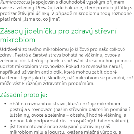
Ruminococcus
je spojován s dlouhodobě vysokým příjmem
ovoce a zeleniny. Převažují zde bakterie, které produkují látky s
protizánětlivými účinky. V případě mikrobiomu tedy rozhodně
platí rčení „Jsme to, co jíme“.
Zásady jídelníčku pro zdravý střevní
mikrobiom
Udržování zdravého mikrobiomu je klíčové pro naše celkové
zdraví. Pestrá a čerstvá strava bohatá na vlákninu, ovoce a
zeleninu, dostatečný spánek a snižování stresu mohou pomoci
udržet mikrobiom v rovnováze. Pokud se rovnováha naruší,
například užíváním antibiotik, která mohou zabít dobré
bakterie stejně jako ty škodlivé, náš mikrobiom se pozmění, což
může vést k různým zdravotním problémům.
Zásadní proto je:
dbát na rozmanitou stravu, která udržuje mikrobiom
pestrý a v rovnováze (našim střevním bakteriím pomáhají
luštěniny, ovoce a zelenina – obsahují hodně vlákniny, a
mohou tak podporovat růst prospěšných bifidobakterií),
jíst fermentované nebo zakysané potraviny (náš
mikrobiom miluje jogurty, kvašené mléčné výrobky a