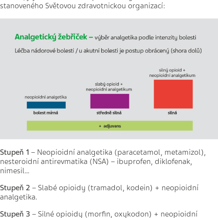
stanoveného Světovou zdravotnickou organizací:
Stupeň 1
– Neopioidní analgetika (paracetamol, metamizol),
nesteroidní antirevmatika (NSA) – ibuprofen, diklofenak,
nimesil...
Stupeň 2
– Slabé opioidy (tramadol, kodein) + neopioidní
analgetika.
Stupeň 3
– Silné opioidy (morfin, oxykodon) + neopioidní