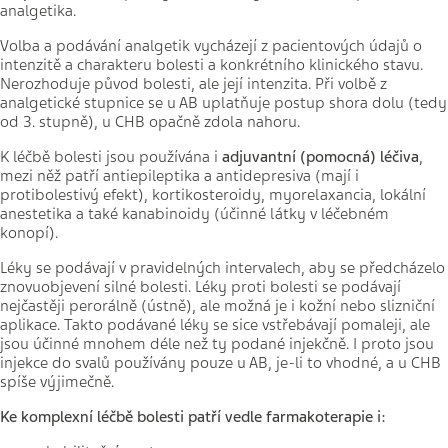
analgetika.
Volba a podávání analgetik vycházejí z pacientových údajů o
intenzitě a charakteru bolesti a konkrétního klinického stavu.
Nerozhoduje původ bolesti, ale její intenzita. Při volbě z
analgetické stupnice se u AB uplatňuje postup shora dolu (tedy
od 3. stupně), u CHB opačně zdola nahoru.
K léčbě bolesti jsou používána i
adjuvantní (pomocná) léčiva
,
mezi něž patří antiepileptika a antidepresiva (mají i
protibolestivý efekt), kortikosteroidy, myorelaxancia, lokální
anestetika a také kanabinoidy (účinné látky v léčebném
konopí).
Léky se podávají v pravidelných intervalech, aby se předcházelo
znovuobjevení silné bolesti. Léky proti bolesti se podávají
nejčastěji perorálně (ústně), ale možná je i kožní nebo slizniční
aplikace. Takto podávané léky se sice vstřebávají pomaleji, ale
jsou účinné mnohem déle než ty podané injekčně. I proto jsou
injekce do svalů používány pouze u AB, je-li to vhodné, a u CHB
spíše výjimečně.
Ke komplexní léčbě bolesti patří vedle farmakoterapie i: