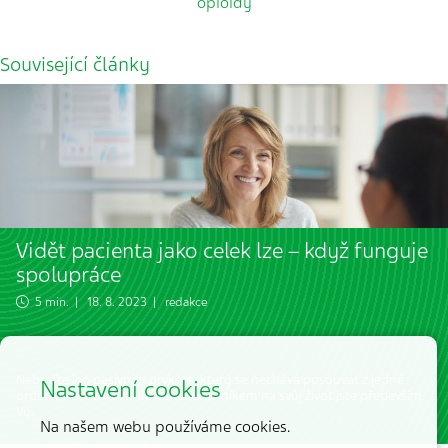
opioidy
Související články
Vidět pacienta jako celek lze – když funguje
spolupráce
5 min. | 18. 8. 2023 | redakce
Nebuďte jen pasivním prvkem, který se nechává posouvat z jedné
Nastavení cookies
ordinace do druhé. Hlavním odborníkem na svůj život jste především
Vy.
Na našem webu používáme cookies.