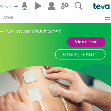
MENU
Neuropatická bolest
Vše o nemoci
Materiály ke stažení