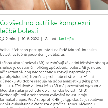
Co všechno patří ke komplexní
léčbě bolesti
2 min. | 10. 8. 2020 | Garant:
Jan Lejčko
Volba léčebného postupu závisí na řadě faktorů. Intenzita
bolesti uváděná pacientem je důležitá.
Léčbou akutní bolesti (AB) se zabývají základní lékařské obory a
snahou je odstranění příčiny způsobující bolest. AB je nutno
léčit razantně, aby nedocházelo k rozvoji nepříznivých
patofyziologických změn a prohloubení stresu se všemi
důsledky. AB dobře reaguje na léčbu analgetiky (léky proti
bolesti). Efektivně vedená léčba AB má preventivní význam z
hlediska rizika přechodu do chronické bolesti (CHB).
Rozhodující roli v pohotovém ovlivnění bolesti hraje
farmakoterapie. Pro AB, oproti CHB, je typické, že je relativně
dobře ovlivnitelná a často lze vystačit s jednou léčebnou