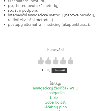
rehabilitační postupy,
psychoterapeutické metody,
sociální podpora,
intervenční analgetické metody (nervové blokády,
radiofrekvenční metody...)
postupy alternativní medicíny (akupunktura…).
hlasování
1
2
3
4
5
0 (0)
Hlasovat!
Štítky:
analgetický žebříček WHO
analgetika
bolest
léčba bolesti
léčebný plán