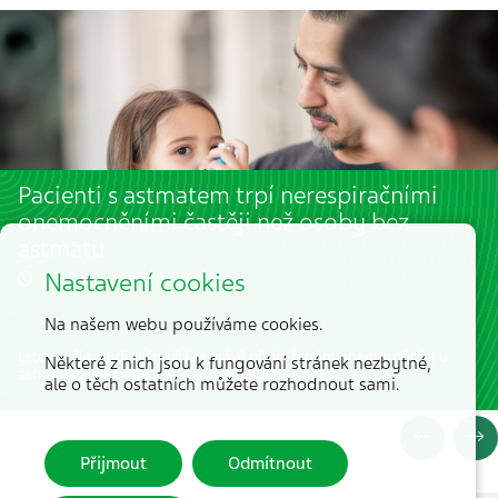
Pacienti s astmatem trpí nerespiračními
onemocněními častěji než osoby bez
astmatu
Nastavení cookies
3 min. | 1. 7. 2023 | redakce
Na našem webu používáme cookies.
Letos vyšla studie věnující se právě přidruženým onemocněním u
Některé z nich jsou k fungování stránek nezbytné,
astmatiků ve vztahu k věku propuknutí astmatu.
ale o těch ostatních můžete rozhodnout sami.
Přijmout
Odmítnout