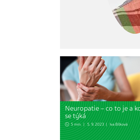
Neuropatie – co to je a 
se týká
5 min. | 5. 9. 2023 |
Iva Bílková