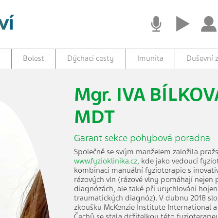
Bolest
Dýchací cesty
Imunita
Duševní z
Mgr. IVA BÍLKOVÁ
MDT
Garant sekce pohybová poradna
Společně se svým manželem založila pražs
www.fyzioklinika.cz
, kde jako vedoucí fyzi
kombinaci manuální fyzioterapie s inovati
rázových vln (rázové vlny pomáhají nejen 
diagnózách, ale také při urychlování hojen
traumatických diagnóz). V dubnu 2018 slo
zkoušku McKenzie Institute International a
Čechů se stala držitelkou této fyzioterapeu