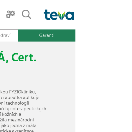
draví
Garanti
, Cert.
kou FYZIOkliniku,
oterapeutka aplikuje
vní technologií
při fyzioterapeutických
í kožních a
žila mezinárodní
 jako jedna z mála
tické akreditace.