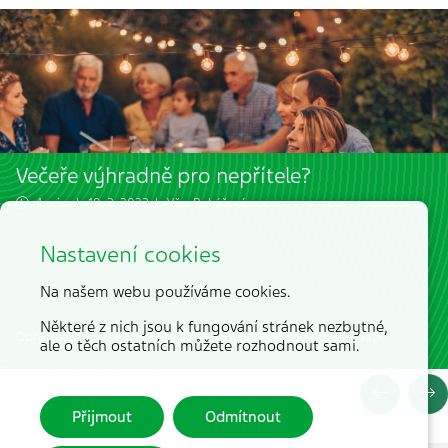
Večeře výhradně pro nepřítele?
4 min. | 10. 3. 2023 |
Věra Boháčová
Nastavení cookies
Na našem webu používáme cookies.
Některé z nich jsou k fungování stránek nezbytné,
Opravdu je večeře takovým zlem, že je ideální si ji raději nedat?
ale o těch ostatních můžete rozhodnout sami.
Přijmout
Odmítnout