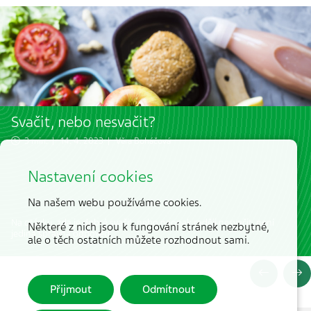
Svačit, nebo nesvačit?
3 min. | 14. 4. 2023 |
Věra Boháčová
Nastavení cookies
Na našem webu používáme cookies.
Na otázku, zda je dobré svačit, nebo naopak raději nesvačit, není
Některé z nich jsou k fungování stránek nezbytné,
jediná správná odpověď.
ale o těch ostatních můžete rozhodnout sami.
Přijmout
Odmítnout