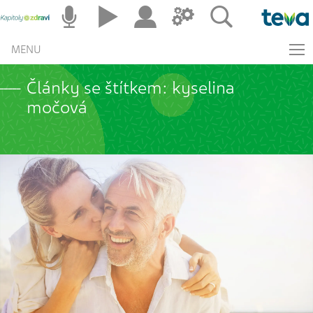
MENU
Články se štítkem: kyselina
močová