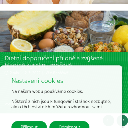
Dietní doporučení při dně a zvýšené
hladině kyseliny močové
2 min. | 2. 5. 2022 |
Věra Boháčová
Nastavení cookies
Na našem webu používáme cookies.
Některé z nich jsou k fungování stránek nezbytné,
Potraviny a jejich vhodnější varianty
ale o těch ostatních můžete rozhodnout sami.
Přijmout
Odmítnout