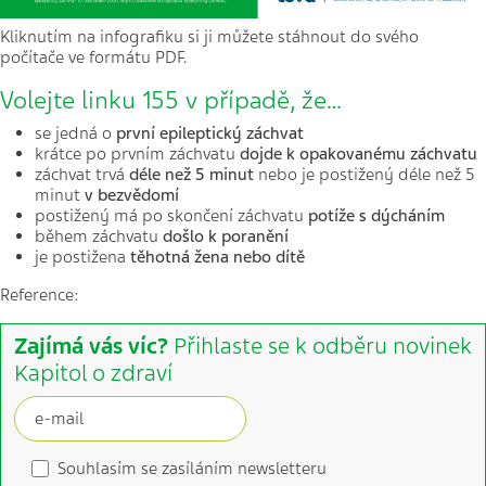
Kliknutím na infografiku si ji můžete stáhnout do svého
počítače ve formátu PDF.
Volejte linku 155 v případě, že…
se jedná o
první epileptický záchvat
krátce po prvním záchvatu
dojde k opakovanému záchvatu
záchvat trvá
déle než 5 minut
nebo je postižený déle než 5
minut
v bezvědomí
postižený má po skončení záchvatu
potíže s dýcháním
během záchvatu
došlo k poranění
je postižena
těhotná žena nebo dítě
Reference:
Zajímá vás víc?
Přihlaste se k odběru novinek
Kapitol o zdraví
Souhlasím se zasíláním newsletteru