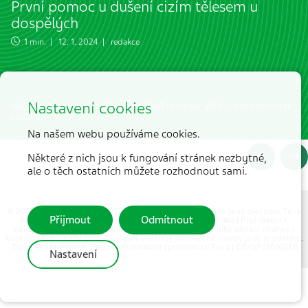
První pomoc u dušení cizím tělesem u
dospělých
1 min. | 12. 1. 2024 | redakce
Nastavení cookies
Každý může zachránit život, i vy. Stačí se nebát, věřit si a mít dostatek
znalostí.
Na našem webu používáme cookies.
Některé z nich jsou k fungování stránek nezbytné,
ale o těch ostatních můžete rozhodnout sami.
© 2026 MEDICAL TRIBUNE CZ, s.r.o. |
Partnerem projektu je společnost Teva
Přijmout
Odmítnout
Pharmaceuticals CR, s.r.o.
|
Hlášení nežádoucích účinků
|
Prohlášení k
souborům cookie
|
Ochrana osobních údajů
|
Podmínky užívaní stránek
|
Kontakt
| Fotografie jsou ilustrační, všechny zobrazené osoby jsou modelem.
Zdroj: Shutterstock, iStock |
Prohlášení společnosti Teva
| CZ/GP/20/0016
Nastavení