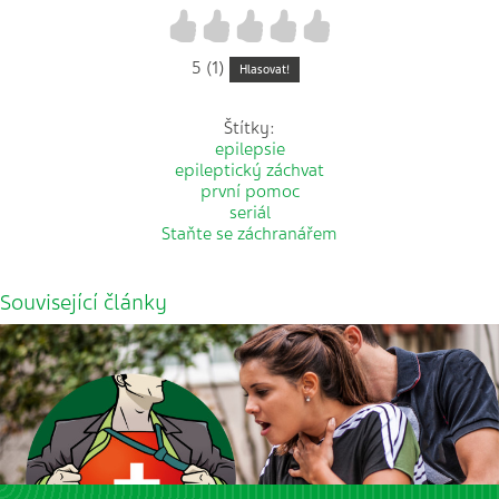
1
2
3
4
5
5 (1)
Hlasovat!
Štítky:
epilepsie
epileptický záchvat
první pomoc
seriál
Staňte se záchranářem
Související články