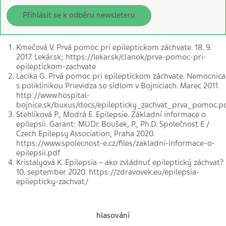
Přihlásit se k odběru newsleteru
Kmečová V. Prvá pomoc pri epileptickom záchvate. 18. 9.
2017. Lekár.sk; https://lekar.sk/clanok/prva-pomoc-pri-
epileptickom-zachvate
Lacika G. Prvá pomoc pri epileptickom záchvate. Nemocnica
s poliklinikou Prievidza so sídlom v Bojniciach. Marec 2011.
http://www.hospital-
bojnice.sk/buxus/docs/epilepticky_zachvat_prva_pomoc.p
Stehlíková P., Modrá E. Epilepsie. Základní informace o
epilepsii. Garant: MUDr. Boušek, P., Ph.D. Společnost E /
Czech Epilepsy Association, Praha 2020.
https://www.spolecnost-e.cz/files/zakladni-informace-o-
epilepsii.pdf
Kristalyová K. Epilepsia – ako zvládnuť epileptický záchvat?
10. september 2020. https://zdravovek.eu/epilepsia-
epilepticky-zachvat/
hlasování