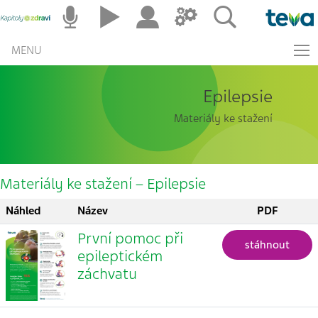
MENU
Epilepsie
Materiály ke stažení
Materiály ke stažení – Epilepsie
Náhled
Název
PDF
První pomoc při
stáhnout
epileptickém
záchvatu