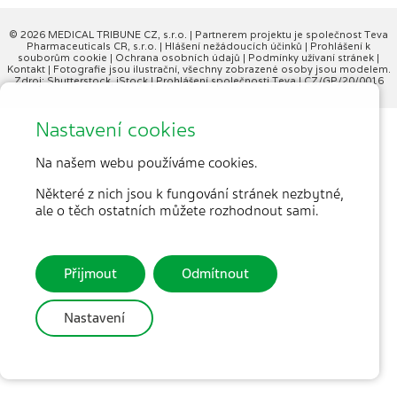
© 2026 MEDICAL TRIBUNE CZ, s.r.o. |
Partnerem projektu je společnost Teva
Pharmaceuticals CR, s.r.o.
|
Hlášení nežádoucích účinků
|
Prohlášení k
souborům cookie
|
Ochrana osobních údajů
|
Podmínky užívaní stránek
|
Kontakt
| Fotografie jsou ilustrační, všechny zobrazené osoby jsou modelem.
Zdroj: Shutterstock, iStock |
Prohlášení společnosti Teva
| CZ/GP/20/0016
Nastavení cookies
Na našem webu používáme cookies.
Některé z nich jsou k fungování stránek nezbytné,
ale o těch ostatních můžete rozhodnout sami.
Přijmout
Odmítnout
Nastavení