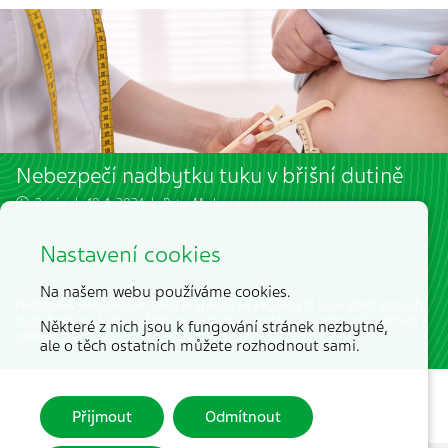
Nebezpečí nadbytku tuku v břišní dutině
2 min. | 18. 1. 2024 |
Peter Marko
Nastavení cookies
Na našem webu používáme cookies.
Nadbytek viscerálního tuku je spojen se zvýšeným výskytem poruch
metabolismu tuků, vyšším výskytem cukrovky a kardiovaskulárních
Některé z nich jsou k fungování stránek nezbytné,
příhod.
ale o těch ostatních můžete rozhodnout sami.
Přijmout
Odmítnout