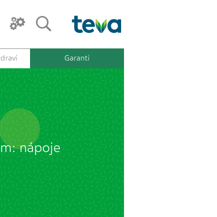
draví
Garanti
em: nápoje