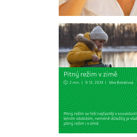
Pitný režim v zimě
2 min. | 9. 12. 2024 |
Věra Boháčová
Pitný režim se řeší nejčastěji v souvislosti
letním obdobím, neméně důležitý je vša
pitný režim i v zimě.