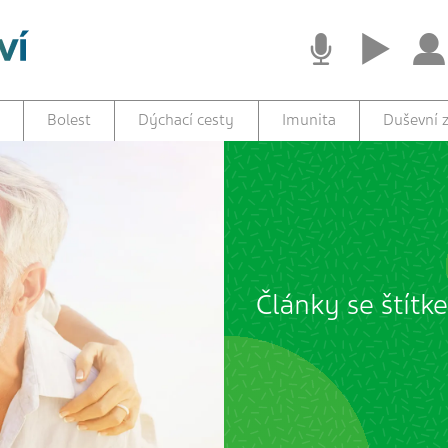
Bolest
Dýchací cesty
Imunita
Duševní z
Články se štítk