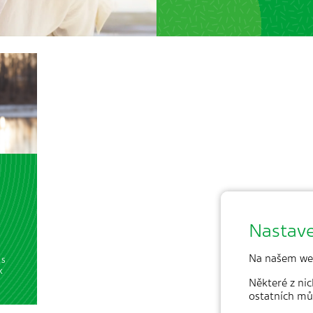
Nastave
Na našem we
 s
k
Některé z nic
ostatních mů