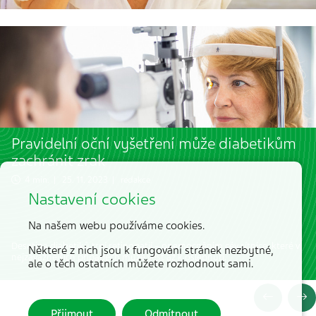
Pravidelní oční vyšetření může diabetikům
zachránit zrak
4 min. | 25. 11. 2023 | redakce
Nastavení cookies
Na našem webu používáme cookies.
Desetina diabetiků trpí retinopatií – onemocněním cév sítnice, které v
Některé z nich jsou k fungování stránek nezbytné,
nejzávažnějších případech může vést až k oslepnutí.
ale o těch ostatních můžete rozhodnout sami.
Přijmout
Odmítnout