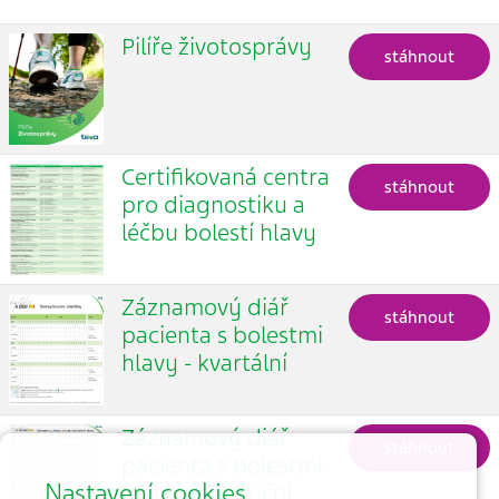
Pilíře životosprávy
stáhnout
Certifikovaná centra
stáhnout
pro diagnostiku a
léčbu bolestí hlavy
Záznamový diář
stáhnout
pacienta s bolestmi
hlavy - kvartální
Záznamový diář
stáhnout
pacienta s bolestmi
Nastavení cookies
hlavy - celoroční