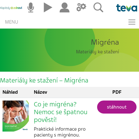
MENU
Migréna
Materiály ke stažení
Materiály ke stažení – Migréna
Náhled
Název
PDF
Co je migréna?
stáhnout
Nemoc se špatnou
pověstí!
Praktické informace pro
pacienty s migrénou.