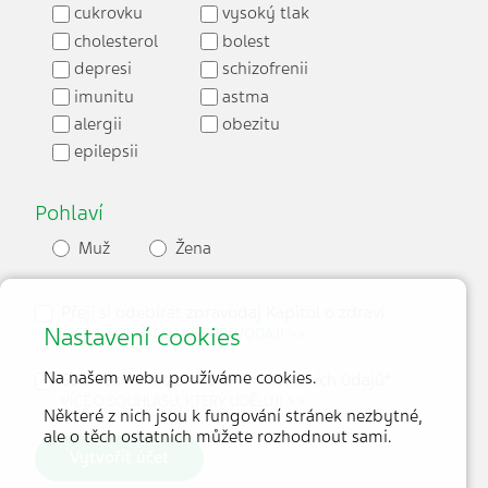
cukrovku
vysoký tlak
cholesterol
bolest
depresi
schizofrenii
imunitu
astma
alergii
obezitu
epilepsii
Pohlaví
Muž
Žena
Přeji si odebírat zpravodaj Kapitol o zdraví
Nastavení cookies
VÍCE O SOUHLASU KE ZPRAVODAJI >>
Na našem webu používáme cookies.
Souhlasím se zpracováním osobních údajů*
VÍCE O SOUHLASU, KTERÝ UDĚLUJI >>
Některé z nich jsou k fungování stránek nezbytné,
ale o těch ostatních můžete rozhodnout sami.
Vytvořit účet