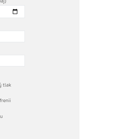
aj)
 tlak
frenii
tu