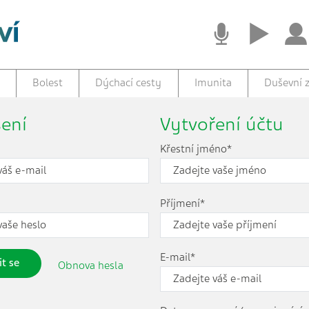
Bolest
Dýchací cesty
Imunita
Duševní z
šení
Vytvoření účtu
Křestní jméno*
Příjmení*
E-mail*
it se
Obnova hesla