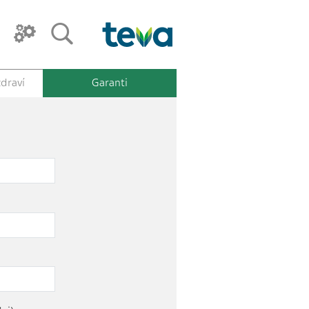
draví
Garanti