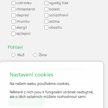
cukrovku
vysoký tlak
cholesterol
bolest
depresi
schizofrenii
imunitu
astma
alergii
obezitu
epilepsii
Pohlaví
Muž
Žena
Přeji si odebírat zpravodaj Kapitol o zdraví
Nastavení cookies
VÍCE O SOUHLASU KE ZPRAVODAJI >>
Na našem webu používáme cookies.
Souhlasím se zpracováním osobních údajů*
VÍCE O SOUHLASU, KTERÝ UDĚLUJI >>
Některé z nich jsou k fungování stránek nezbytné,
ale o těch ostatních můžete rozhodnout sami.
Vytvořit účet