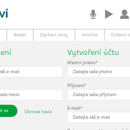
Bolest
Dýchací cesty
Imunita
Duševní z
šení
Vytvoření účtu
Křestní jméno*
Příjmení*
E-mail*
it se
Obnova hesla