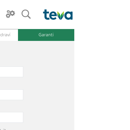
draví
Garanti