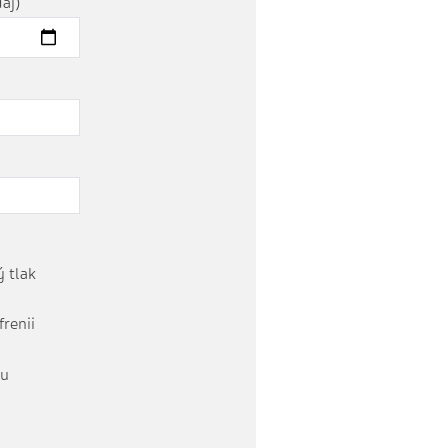
aj)
 tlak
frenii
tu