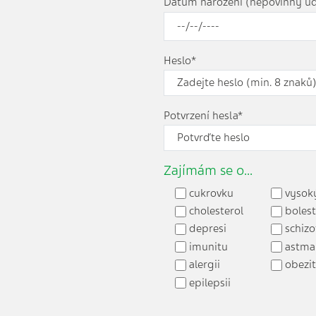
Datum narození (nepovinný úd
Heslo*
Potvrzení hesla*
Zajímám se o...
cukrovku
vysoký
cholesterol
bolest
depresi
schizo
imunitu
astma
alergii
obezi
epilepsii