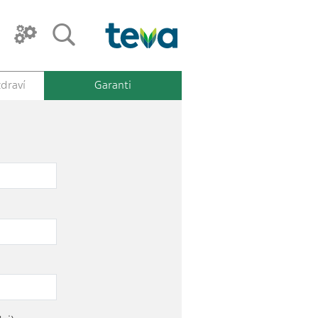
draví
Garanti