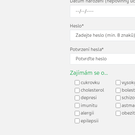
Datum narození (nepovinný úd
Heslo*
Potvrzení hesla*
Zajímám se o...
cukrovku
vysoký
cholesterol
bolest
depresi
schizo
imunitu
astma
alergii
obezi
epilepsii