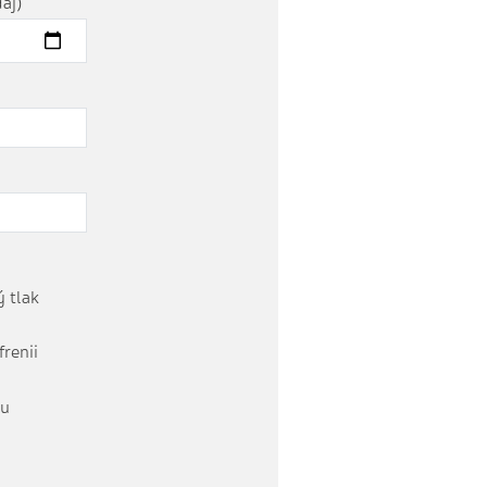
aj)
 tlak
frenii
tu