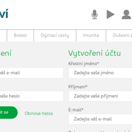
Bolest
Dýchací cesty
Imunita
Duševní z
šení
Vytvoření účtu
Křestní jméno*
Příjmení*
E-mail*
it se
Obnova hesla