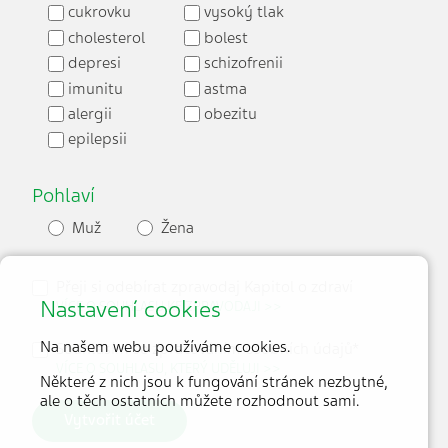
cukrovku
vysoký tlak
cholesterol
bolest
depresi
schizofrenii
imunitu
astma
alergii
obezitu
epilepsii
Pohlaví
Muž
Žena
Přeji si odebírat zpravodaj Kapitol o zdraví
Nastavení cookies
VÍCE O SOUHLASU KE ZPRAVODAJI >>
Na našem webu používáme cookies.
Souhlasím se zpracováním osobních údajů*
VÍCE O SOUHLASU, KTERÝ UDĚLUJI >>
Některé z nich jsou k fungování stránek nezbytné,
ale o těch ostatních můžete rozhodnout sami.
Vytvořit účet