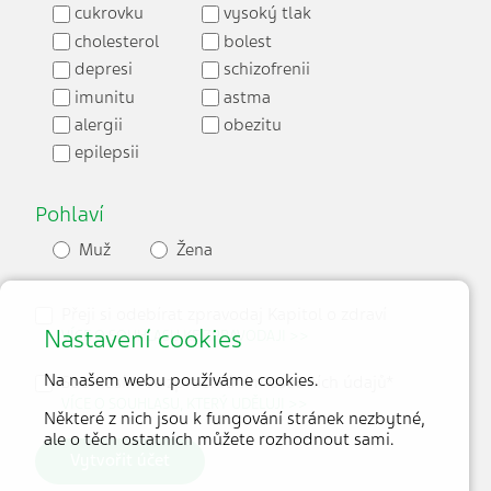
cukrovku
vysoký tlak
cholesterol
bolest
depresi
schizofrenii
imunitu
astma
alergii
obezitu
epilepsii
Pohlaví
Muž
Žena
Přeji si odebírat zpravodaj Kapitol o zdraví
Nastavení cookies
VÍCE O SOUHLASU KE ZPRAVODAJI >>
Na našem webu používáme cookies.
Souhlasím se zpracováním osobních údajů*
VÍCE O SOUHLASU, KTERÝ UDĚLUJI >>
Některé z nich jsou k fungování stránek nezbytné,
ale o těch ostatních můžete rozhodnout sami.
Vytvořit účet