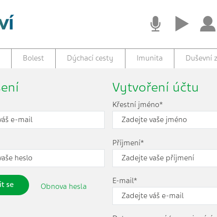
Bolest
Dýchací cesty
Imunita
Duševní z
šení
Vytvoření účtu
Křestní jméno*
Příjmení*
E-mail*
it se
Obnova hesla