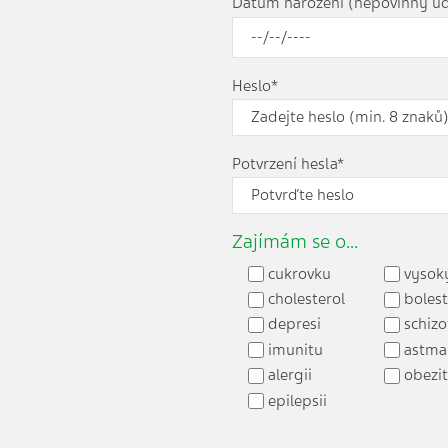
Datum narození (nepovinný úd
Heslo*
Potvrzení hesla*
Zajímám se o...
cukrovku
vysoký
cholesterol
bolest
depresi
schizo
imunitu
astma
alergii
obezi
epilepsii