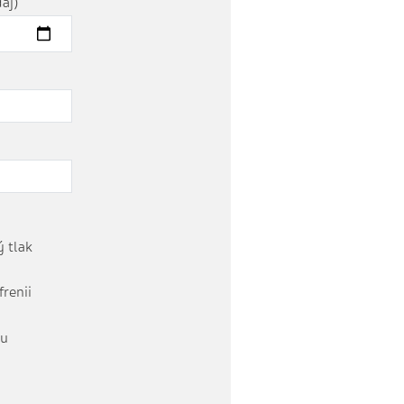
aj)
 tlak
frenii
tu