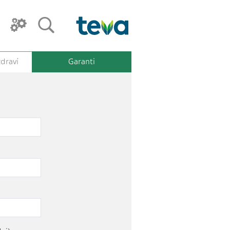
draví
Garanti