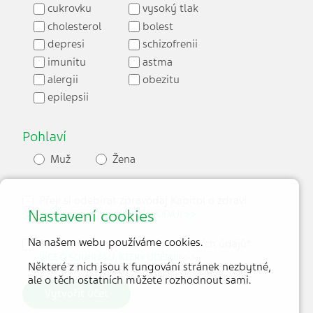
cukrovku
vysoký tlak
cholesterol
bolest
depresi
schizofrenii
imunitu
astma
alergii
obezitu
epilepsii
Pohlaví
Muž
Žena
Přeji si odebírat zpravodaj Kapitol o zdraví
Nastavení cookies
VÍCE O SOUHLASU KE ZPRAVODAJI >>
Na našem webu používáme cookies.
Souhlasím se zpracováním osobních údajů*
VÍCE O SOUHLASU, KTERÝ UDĚLUJI >>
Některé z nich jsou k fungování stránek nezbytné,
ale o těch ostatních můžete rozhodnout sami.
Vytvořit účet