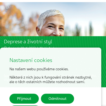
Deprese a životní styl
8 min. | 30. 4. 2023 |
Martin Anders
Nastavení cookies
Na našem webu používáme cookies.
Spolu se správným nastavením léčby je důležitá i změna životního
Některé z nich jsou k fungování stránek nezbytné,
stylu od výživy až po najití nového vztahu k sobě samému.
ale o těch ostatních můžete rozhodnout sami.
Přijmout
Odmítnout