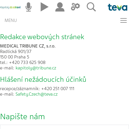
MENU
Redakce webových stránek
MEDICAL TRIBUNE CZ, s.r.o.
Radlická 901/37
150 00 Praha 5
tel.: +420 733 625 908
e-mail:
kapitoly@tribune.cz
Hlášení nežádoucích účinků
recepce/záznamník: +420 251 007 111
e-mail:
Safety.Czech@teva.cz
Napište nám