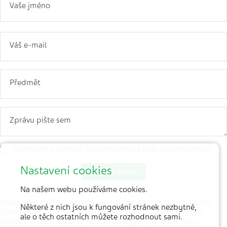
Vaše jméno
Váš e-mail
Předmět
Zprávu pište sem
Souhlasím s tím být kontaktován na výše uvedený email
Nastavení cookies
Odeslat zprávu
Na našem webu používáme cookies.
Stisknutím tlačítka odeslat souhlasíte, aby správce MEDICAL
Některé z nich jsou k fungování stránek nezbytné,
TRIBUNE CZ, s.r.o. zpracoval Vaše údaje za účelem vyřízení
ale o těch ostatních můžete rozhodnout sami.
Vašeho dotazu. Souhlas je možné kdykoliv odvolat. Více