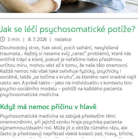
Jak se léčí psychosomatické potíže?
3 min. | 8. 7. 2026 | redakce
Dlouhodobý stres, tlak okolí, pocit selhání, nevyřešená
traumata… Každý si neseme svůj „ranec“ problémů, které nás
vnitřně trápí a které, pokud je neřešíme nebo přesáhnou
určitou míru, mohou vést až k tomu, že naše tělo onemocní.
Každá nemoc nás však také ovlivňuje fyzicky, psychicky i
sociálně, takže „se točíme v kruhu“, ze kterého není snadné najít
cestu ven. A právě takto – jako na individualitu v kontextu bio-
psycho-sociálního modelu – pohlíží na každého pacienta
psychosomatická medicína.
Když má nemoc příčinu v hlavě
Psychosomatická medicína se zabývá především těmi
onemocněními, při jejichž vzniku hraje psychika pacienta
významnou/zásadní roli. Může jít o obtíže různého rázu, ale
často je představují například vleklé bolesti zad, hlavy, břicha,