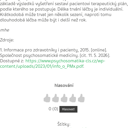
základě výsledků vyšetření sestaví pacientovi terapeutický plán,
podle kterého se postupuje. Délka trvání léčby je individuální.
Krátkodobá může trvat jen několik sezení, naproti tomu
dlouhodobá léčba může být i delší než rok.
mhe
Zdroje:
1. Informace pro zdravotníky i pacienty, 2015. [online].
Společnost psychosomatické medicíny. [cit. 11. 5. 2026].
Dostupné z:
https://www.psychosomatika-cls.cz/wp-
content/uploads/2023/01/info_o_PMx.pdf
.
hlasování
1
2
3
4
5
0 (0)
Hlasovat!
Štítky: