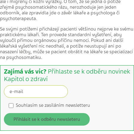
ale i migrény či kožní vyrážky. O tom, že se jedná o potíže
zřejmě psychosomatického rázu, nerozhoduje jen jeden
odborník, ale zpravidla jde o závěr lékaře a psychologa či
psychoterapeuta.
Se svými potížemi přicházejí pacienti většinou nejprve ke svému
praktickému lékaři. Ten provede standardní vyšetření, aby
vyloučil přímou orgánovou příčinu nemoci. Pokud ani další
lékařská vyšetření nic neodhalí, a potíže neustupují ani po
nasazení léčby, může se pacient obrátit na lékaře se specializací
na psychosomatiku.
Zajímá vás víc?
Přihlaste se k odběru novinek
Kapitol o zdraví
Souhlasím se zasíláním newsletteru
Přihlásit se k odběru newsleteru