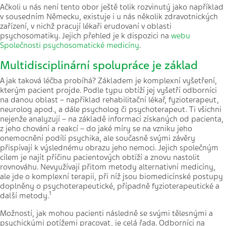
Ačkoli u nás není tento obor ještě tolik rozvinutý jako například
v sousedním Německu, existuje i u nás několik zdravotnických
zařízení, v nichž pracují lékaři erudovaní v oblasti
psychosomatiky. Jejich přehled je k dispozici na
webu
Společnosti psychosomatické medicíny
.
Multidisciplinární spolupráce je základ
A jak taková léčba probíhá? Základem je komplexní vyšetření,
kterým pacient projde. Podle typu obtíží jej vyšetří odborníci
na danou oblast – například rehabilitační lékař, fyzioterapeut,
neurolog apod., a dále psycholog či psychoterapeut. Ti všichni
nejenže analyzují – na základě informací získaných od pacienta,
z jeho chování a reakcí – do jaké míry se na vzniku jeho
onemocnění podílí psychika, ale současně svými závěry
přispívají k výslednému obrazu jeho nemoci. Jejich společným
cílem je najít příčinu pacientových obtíží a znovu nastolit
rovnováhu. Nevyužívají přitom metody alternativní medicíny,
ale jde o komplexní terapii, při níž jsou biomedicínské postupy
doplněny o psychoterapeutické, případně fyzioterapeutické a
1
další metody.
Možností, jak mohou pacienti následně se svými tělesnými a
psychickými potížemi pracovat, je celá řada. Odborníci na