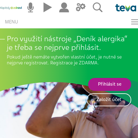
MENU
Pro využití nástroje „Deník alergika“
je třeba se nejprve přihlásit.
Pokud ještě nemáte vytvořen vlastní účet, je nutné se
nejprve registrovat. Registrace je ZDARMA.
Přihlásit se
Založit účet