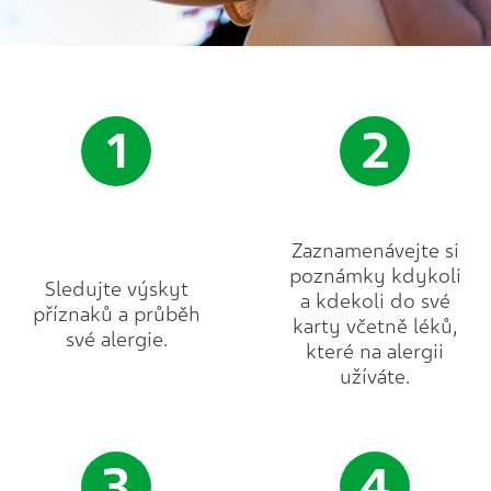
1
2
Zaznamenávejte si
poznámky kdykoli
Sledujte výskyt
a kdekoli do své
příznaků a průběh
karty včetně léků,
své alergie.
které na alergii
užíváte.
3
4