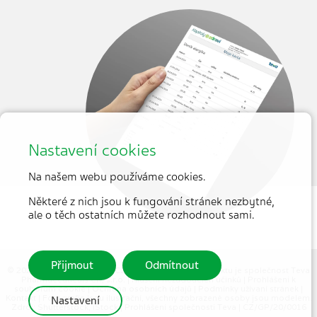
Nastavení cookies
Na našem webu používáme cookies.
Některé z nich jsou k fungování stránek nezbytné,
ale o těch ostatních můžete rozhodnout sami.
Přijmout
Odmítnout
© 2026 MEDICAL TRIBUNE CZ, s.r.o. |
Partnerem projektu je společnost Teva
Pharmaceuticals CR, s.r.o.
|
Hlášení nežádoucích účinků
|
Prohlášení k
souborům cookie
|
Ochrana osobních údajů
|
Podmínky užívaní stránek
|
Kontakt
| Fotografie jsou ilustrační, všechny zobrazené osoby jsou modelem.
Nastavení
Zdroj: Shutterstock, iStock |
Prohlášení společnosti Teva
| CZ/GP/20/0016